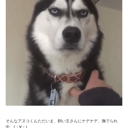
そんなアヌコくんただいま、飼い主さんにナデナデ、撫でられ
中…(・∀・)