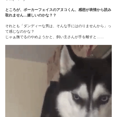
ところが、ポーカーフェイスのアヌコくん、感想が表情から読み
取れません…嬉しいのかな？？
それとも「ダンディーな男は、そんな手にはのりませんから」っ
て感じなのかな？
じゃぁ撫でるのやめようかと、飼い主さんが手を離すと……
PECOアプリをダウンロード済みの方
アプリで開く
閉じる
pecodogs
pecocats
いぬ部をフォロー
ねこ部をフォロー