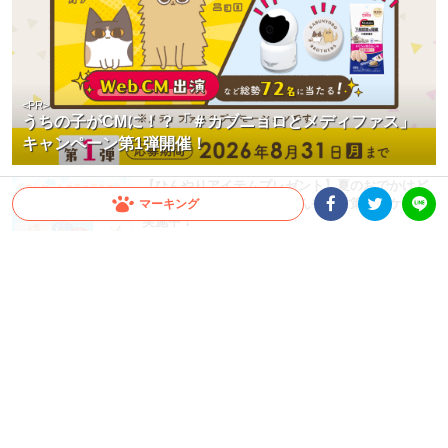
<PR>
うちの子がCMに！？「＃カブニョロとメディファス」
キャンペーン第1弾開催！
【ひんやりアイテムプレゼント】夏のおでかけど
う過ごす？愛犬・愛猫のひんやり対策アンケート
マーキング
実施中！
Facebookシェア
Twitterシェア
LINE
<PR>
カート移動やお散歩がもっと快適に！愛犬・愛猫
を夏の暑さから守る「ひんやりアイテム」3選！
<PR>