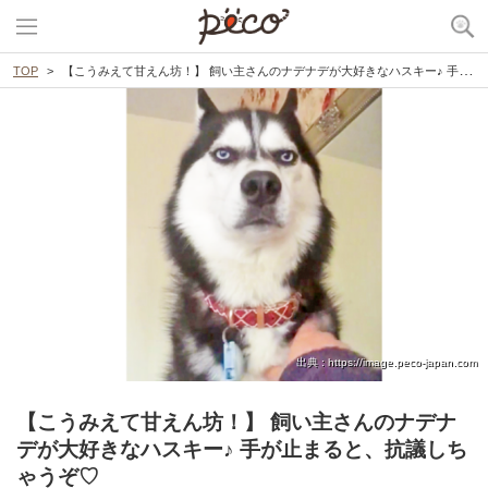
TOP
【こうみえて甘えん坊！】 飼い主さんのナデナデが大好きなハスキー♪ 手が止まると、抗議しちゃうぞ♡
出典 : https://image.peco-japan.com
【こうみえて甘えん坊！】 飼い主さんのナデナ
デが大好きなハスキー♪ 手が止まると、抗議しち
ゃうぞ♡