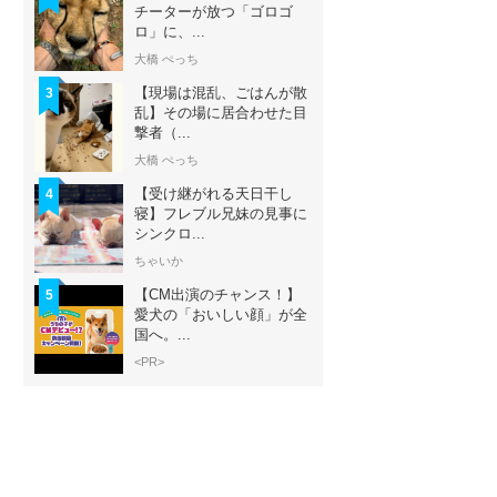
チーターが放つ「ゴロゴ
ロ」に、...
大橋 ぺっち
【現場は混乱、ごはんが散
3
乱】その場に居合わせた目
撃者（...
大橋 ぺっち
【受け継がれる天日干し
4
寝】フレブル兄妹の見事に
シンクロ...
ちゃいか
【CM出演のチャンス！】
5
愛犬の「おいしい顔」が全
国へ。...
<PR>