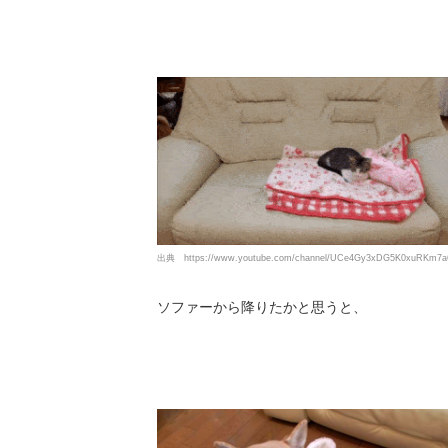
出典
https://www.youtube.com/channel/UCe4Gy3xDG5K0xuRKm7a
ソファーから降りたかと思うと、