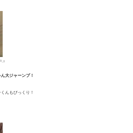
6l_g
ゃん大ジャーンプ！
ーくんもびっくり！