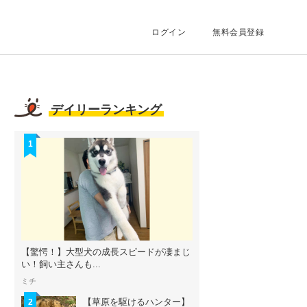
ログイン
無料会員登録
デイリーランキング
1
【驚愕！】大型犬の成長スピードが凄まじ
い！飼い主さんも...
ミチ
【草原を駆けるハンター】
2