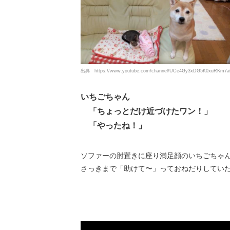
出典
https://www.youtube.com/channel/UCe4Gy3xDG5K0xuRKm7a
いちごちゃん
「ちょっとだけ近づけたワン！」
「やったね！」
ソファーの肘置きに座り満足顔のいちごちゃ
さっきまで「助けて〜」っておねだりしてい