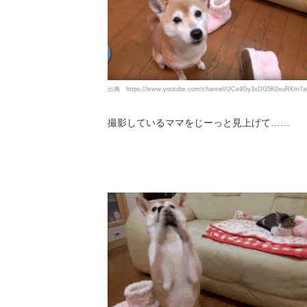
出典
https://www.youtube.com/channel/UCe4Gy3xDG5K0xuRKm7a
撮影しているママをじーっと見上げて……