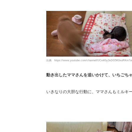
出典
https://www.youtube.com/channel/UCe4Gy3xDG5K0xuRKm7a
動き出したママさんを追いかけて、いちごち
いきなりの大胆な行動に、ママさんもミルキ