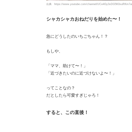
出典
https://www.youtube.com/channel/UCe4Gy3xDG5K0xuRKm7a
シャカシャカおねだりを始めた〜！
急にどうしたのいちごちゃん！？
もしや、
「ママ、助けて〜！」
「近づきたいのに近づけないよ〜！」
ってことなの？
だとしたら可愛すぎじゃろ！
すると、この直後！