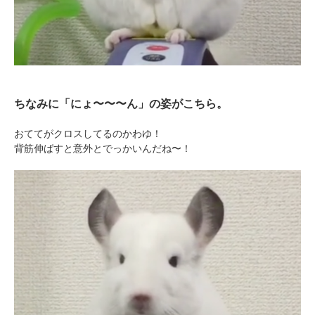
アプリで開く
閉じる
ちなみに「にょ〜〜〜ん」の姿がこちら。
おててがクロスしてるのかわゆ！
背筋伸ばすと意外とでっかいんだね〜！
pecodogs
pecocats
いぬ部をフォロー
ねこ部をフォロー
アプリをダウンロードする