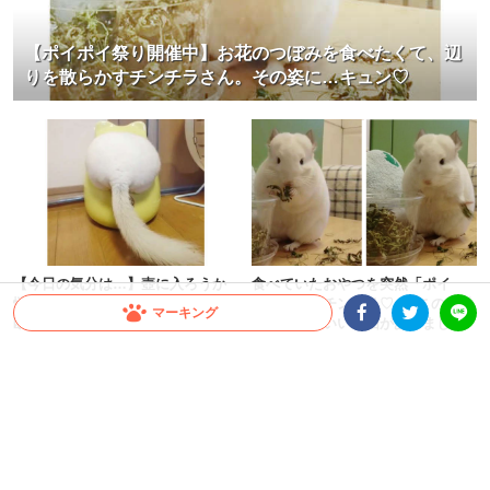
【ポイポイ祭り開催中】お花のつぼみを食べたくて、辺
りを散らかすチンチラさん。その姿に…キュン♡
【今日の気分は…】壺に入ろうか
食べていたおやつを突然「ポイ
悩みに悩むチンチラさん。優柔不
ッ」とするチンチラ♡ → この行動
マーキング
断な背中が最高に可愛いかった♡
には、かわいい理由がありました♪
大橋 ぺっち
福士ふく
Facebookシェア
Twitterシェア
LINE