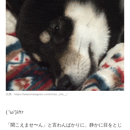
出典 : https://www.instagram.com/chan_chii__/
( ˘ω˘)ｽﾔｧ
「聞こえませ〜ん」と言わんばかりに、静かに目をとじ