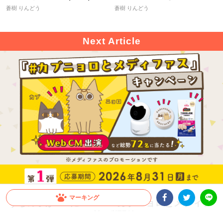
「こんなの楽勝だワン♪」飼い主さ
【私、できる犬です】特技を披露
んと当てっこゲームをする黒柴ち
する柴犬さん。失敗するとしょん
ゃん → その結果は…(｀;ω;´)
ぼり、成功したときは最強のドヤ
顔に！
蒼樹 りんどう
蒼樹 りんどう
マーキング
Facebookシェア
Twitterシェア
LINE