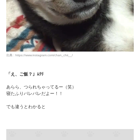
出典 : https://www.instagram.com/chan_chii__/
「え、ご飯？」ﾑｸﾘ
あらら、つられちゃってるー（笑）
寝たふりバレバレだよー！！
でも違うとわかると