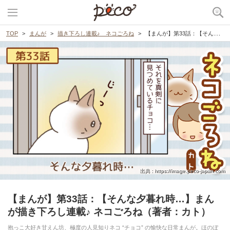
TOP
まんが
描き下ろし連載♪ ネコごろね
【まんが】第33話：【そんな夕暮れ時…】まんが描き下ろし連載♪ ネコごろね（著者：カト）
出典 : https://image.peco-japan.com
【まんが】第33話：【そんな夕暮れ時…】まん
が描き下ろし連載♪ ネコごろね（著者：カト）
抱っこ大好き甘えん坊、極度の人見知りネコ “チョコ” の愉快な日常まんが。ほのぼ