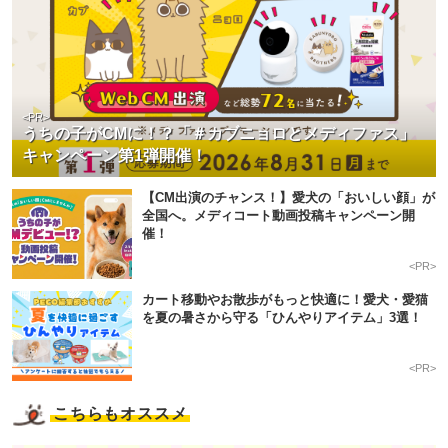
<PR>
うちの子がCMに！？「＃カブニョロとメディファス」
キャンペーン第1弾開催！
【CM出演のチャンス！】愛犬の「おいしい顔」が
全国へ。メディコート動画投稿キャンペーン開
催！
<PR>
カート移動やお散歩がもっと快適に！愛犬・愛猫
を夏の暑さから守る「ひんやりアイテム」3選！
<PR>
こちらもオススメ