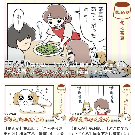
【まんが】第36話：【旬の茶豆】描き下ろし漫画♪ 4コ
マ犬漫画「ぷりんちゃんねる」（著者：まろママ）
【まんが】第35話：【こっそりお
【まんが】第34話：【どこにでも
出かけ】描き下ろし漫画♪ 4コマ犬
ついてくる】描き下ろし漫画♪ 4コ