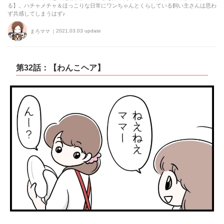
る】。ハチャメチャ＆ほっこりな日常にワンちゃんとくらしている飼い主さんは思わ
ず共感してしまうはず♪
2021.03.03 update
まろママ
第32話：【わんこヘア】