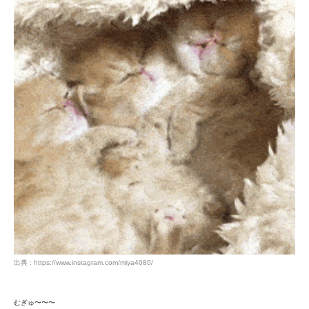
出典 : https://www.instagram.com/miya4080/
むぎゅ〜〜〜