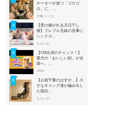
チーターが放つ「ゴロゴ
ロ」に、...
大橋 ぺっち
【受け継がれる天日干し
3
寝】フレブル兄妹の見事に
シンクロ...
ちゃいか
【CM出演のチャンス！】
4
愛犬の「おいしい顔」が全
国へ。...
<PR>
【お留守番のはずが…】小
5
さなギャング達が編み出し
た脱出...
ちゃいか