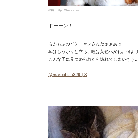
出典
https://twitter.com
ドーーン！
もふもふのイケニャンさんだぁぁあっ！！
耳はしっかりと立ち、瞳は黄色へ変化。何よ
こんな子に見つめられたら惚れてしまいそう
@maroshizu329 | X