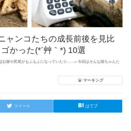
ニャンコたちの成長前後を見比
かった(*´艸｀*) 10選
ばお腹や尻尾がもふもふになっていたり……♪ 今回はそんな猫ちゃんた
マーキング
ツイート
はてブ