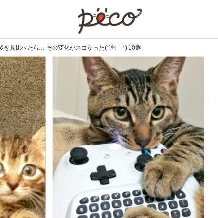
PECO
見比べたら… その変化がスゴかった(*´艸｀*) 10選