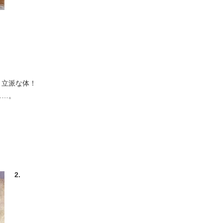
り立派な体！
……。
2.