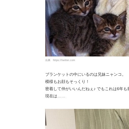
出典
https://twitter.com
ブランケットの中にいるのは兄妹ニャンコ。
模様もお顔もそっくり！
密着して仲がいいんだねぇ♪ でもこれは6年も
現在は……