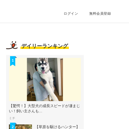
ログイン
無料会員登録
デイリーランキング
1
【驚愕！】大型犬の成長スピードが凄まじ
い！飼い主さんも...
ミチ
【草原を駆けるハンター】
2