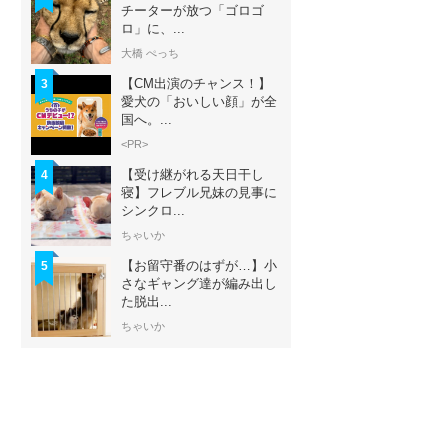
チーターが放つ「ゴロゴ
ロ」に、...
大橋 ぺっち
【CM出演のチャンス！】
3
愛犬の「おいしい顔」が全
国へ。...
<PR>
【受け継がれる天日干し
4
寝】フレブル兄妹の見事に
シンクロ...
ちゃいか
【お留守番のはずが…】小
5
さなギャング達が編み出し
た脱出...
ちゃいか