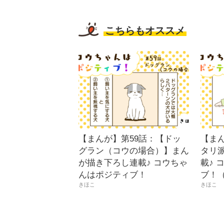
こちらもオススメ
【まんが】第59話：【ドッ
【ま
グラン（コウの場合）】まん
タリ
が描き下ろし連載♪ コウちゃ
載♪ 
んはポジティブ！
ブ！
きほこ
きほこ