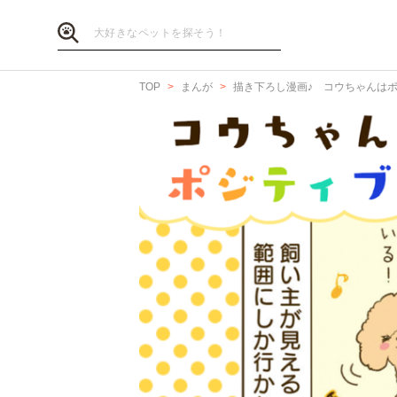
TOP
まんが
描き下ろし漫画♪ コウちゃんは