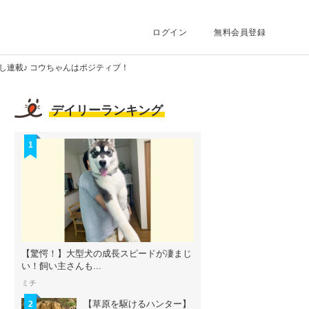
ログイン
無料会員登録
し連載♪ コウちゃんはポジティブ！
デイリーランキング
1
【驚愕！】大型犬の成長スピードが凄まじ
い！飼い主さんも...
ミチ
【草原を駆けるハンター】
2