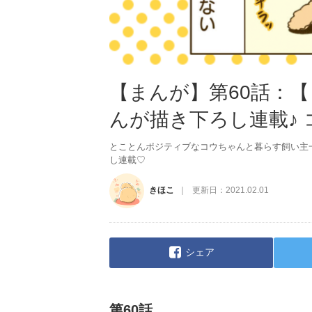
【まんが】第60話：
んが描き下ろし連載♪
とことんポジティブなコウちゃんと暮らす飼い主
し連載♡
きほこ
更新日：
2021.02.01
シェア
第60話