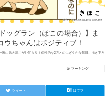
出典 ： https://image.peco-japan.com
【ドッグラン（ぽこの場合）】ま
 コウちゃんはポジティブ！
一家に弟犬ぽこが仲間入り！個性的な2匹とのにぎやかな毎日…描き下ろ
マーキング
ツイート
はてブ