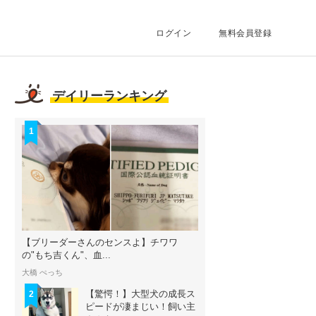
ログイン
無料会員登録
デイリーランキング
1
【ブリーダーさんのセンスよ】チワワ
の"もち吉くん"、血...
大橋 ぺっち
【驚愕！】大型犬の成長ス
2
ピードが凄まじい！飼い主