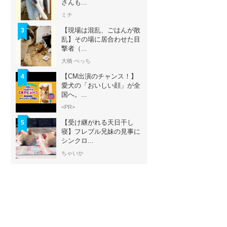
さんも...
ミチ
【現場は混乱、ごはんが散
3
乱】その場に居合わせた目
撃者（...
大橋 ぺっち
【CM出演のチャンス！】
4
愛犬の「おいしい顔」が全
国へ。...
<PR>
【受け継がれる天日干し
5
寝】フレブル兄妹の見事に
シンクロ...
ちゃいか