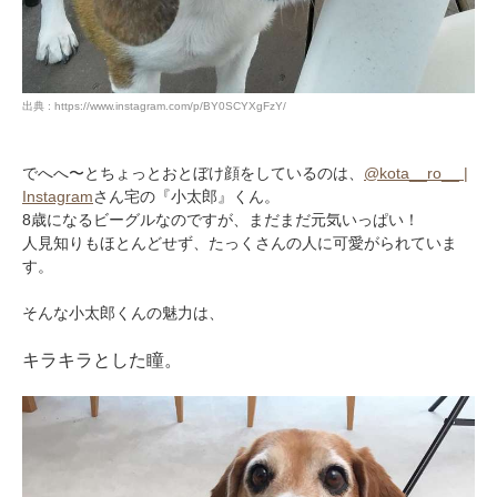
出典 : https://www.instagram.com/p/BY0SCYXgFzY/
でへへ〜とちょっとおとぼけ顔をしているのは、
@kota__ro__ |
Instagram
さん宅の『小太郎』くん。
8歳になるビーグルなのですが、まだまだ元気いっぱい！
人見知りもほとんどせず、たっくさんの人に可愛がられていま
す。
そんな小太郎くんの魅力は、
キラキラとした瞳。