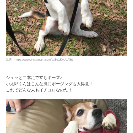
出典 : https://www.instagram.com/p/Bg1KAJbAlhj/
シュッと二本足で立ちポーズ♪
小太郎くんはこんな風にポージングも大得意！
これでどんな人もイチコロなのだ！