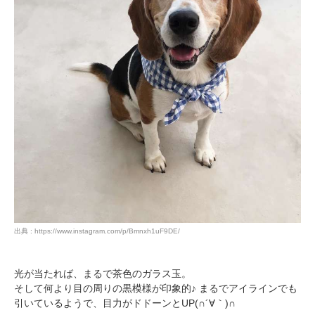
出典 : https://www.instagram.com/p/Bmnxh1uF9DE/
光が当たれば、まるで茶色のガラス玉。
そして何より目の周りの黒模様が印象的♪ まるでアイラインでも
引いているようで、目力がドドーンとUP(∩´∀｀)∩