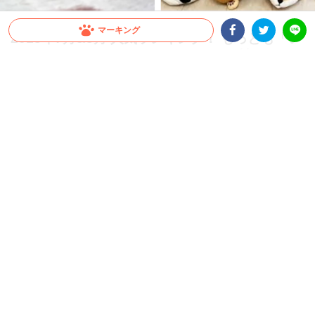
マーキング
2018年7月&8月 人気ランキング！ もっとも「い
いね♡」が押されたペット動画は…(*´艸｀*)？
Facebookシェア
Twitterシェア
LINE
世界中から厳選した、ペットたちのかわいい姿を紹介しているPECOのアプリ。7
月・8月もたくさんのペット動画を紹介しました。今回はそんなPECOアプリで紹介
した動画の中から、特に人気が高かった動画をランキング形式で紹介します。
2021.01.05 update
勝田 琢磨
7月・8月、夏の人気動画 TOP10！
世界中のかわいいペットたちの姿を紹介している
PECOのアプ
リ
。
ワンちゃんやネコちゃん、ハムちゃんやウサちゃんなど、様々な
動物たちの動画を掲載しています。さらに、PECOのアプリでは
お気に入りの動画をマーキング（ブックマーク）したり【♡】を
送ったりして楽しむこともできます。