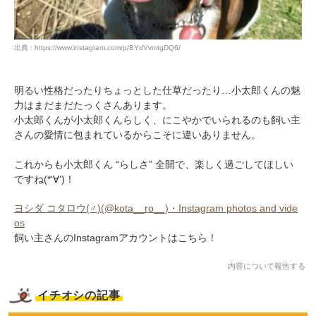
出典 : https://www.instagram.com/p/BYdVvmtgDQ6/
明るい性格だったりちょっとした仕草だったり…小太郎くんの魅
力はまだまだたっくさんあります。
小太郎くんが小太郎くんらしく、にこやかでいられるのも飼い主
さんの愛情に包まれているからこそに違いありません。
これからも小太郎くん “らしさ” 全開で、楽しく過ごしてほしい
ですね(*‘∀‘)！
ヨシダ コタロウ(♂)(@kota__ro__)・Instagram photos and vide
os
飼い主さんのInstagramアカウントはこちら！
内容について報告する
イチオシの記事