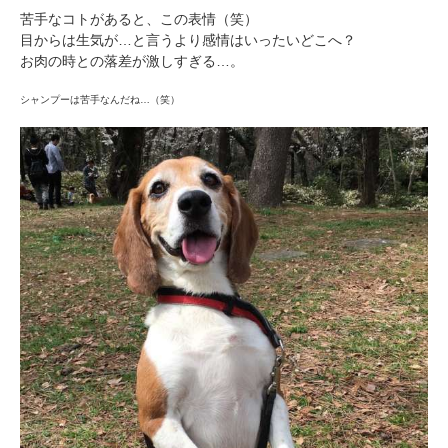
苦手なコトがあると、この表情（笑）
目からは生気が…と言うより感情はいったいどこへ？
お肉の時との落差が激しすぎる…。
pecodogs
pecocats
シャンプーは苦手なんだね…（笑）
いぬ部をフォロー
ねこ部をフォロー
アプリをダウンロードする