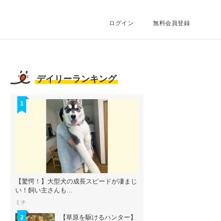
ログイン
無料会員登録
デイリーランキング
1
【驚愕！】大型犬の成長スピードが凄まじ
い！飼い主さんも...
ミチ
【草原を駆けるハンター】
2