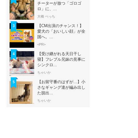
チーターが放つ「ゴロゴ
ロ」に、...
大橋 ぺっち
【CM出演のチャンス！】
3
愛犬の「おいしい顔」が全
国へ。...
<PR>
【受け継がれる天日干し
4
寝】フレブル兄妹の見事に
シンクロ...
ちゃいか
【お留守番のはずが…】小
5
さなギャング達が編み出し
た脱出...
ちゃいか