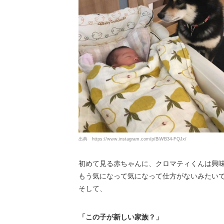
出典
https://www.instagram.com/p/BiWB34-FQJx/
初めて見る赤ちゃんに、クロマティくんは興
もう気になって気になって仕方がないみたい
そして、
「この子が新しい家族？」