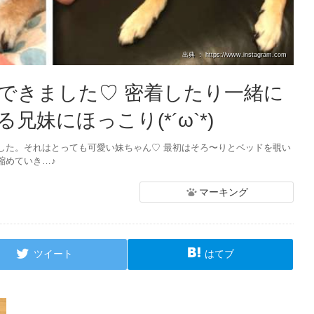
出典 ： https://www.instagram.com
できました♡ 密着したり一緒に
妹にほっこり(*´ω`*)
した。それはとっても可愛い妹ちゃん♡ 最初はそろ〜りとベッドを覗い
縮めていき…♪
マーキング
ツイート
はてブ