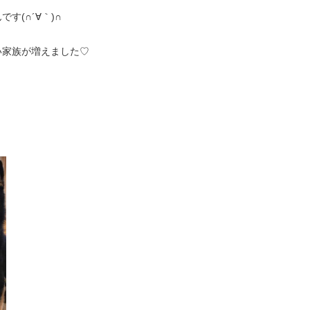
す(∩´∀｀)∩
い家族が増えました♡