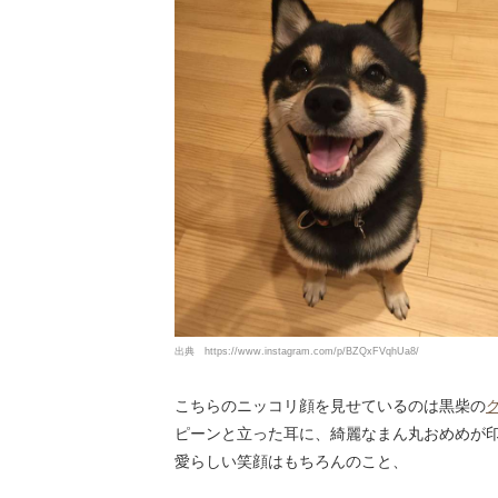
出典
https://www.instagram.com/p/BZQxFVqhUa8/
こちらのニッコリ顔を見せているのは黒柴の
ピーンと立った耳に、綺麗なまん丸おめめが印
愛らしい笑顔はもちろんのこと、