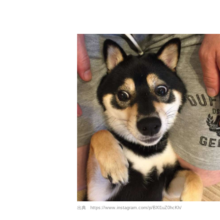
出典
https://www.instagram.com/p/BXl1uZ0hcKh/