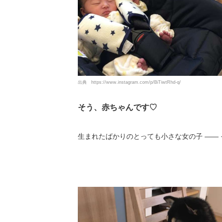
出典
https://www.instagram.com/p/BiTiwtRhd-q/
そう、赤ちゃんです♡
生まれたばかりのとっても小さな女の子 ――