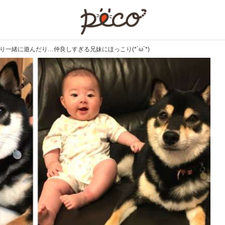
PECO
一緒に遊んだり…仲良しすぎる兄妹にほっこり(*´ω`*)