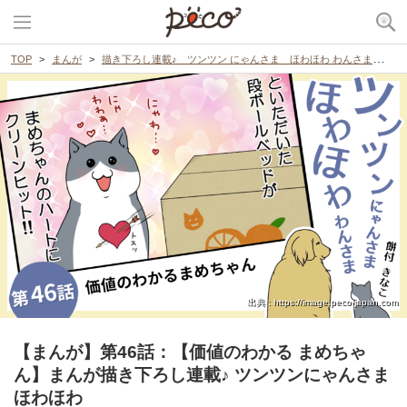
TOP
まんが
描き下ろし連載♪ ツンツン にゃんさま ほわほわ わんさま
【
出典 : https://image.peco-japan.com
【まんが】第46話：【価値のわかる まめちゃ
ん】まんが描き下ろし連載♪ ツンツンにゃんさま
ほわほわ