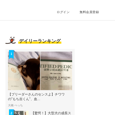
ログイン
無料会員登録
デイリーランキング
1
【ブリーダーさんのセンスよ】チワワ
の"もち吉くん"、血...
大橋 ぺっち
【驚愕！】大型犬の成長ス
2