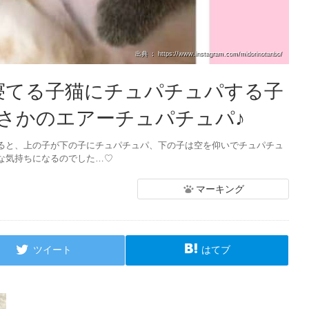
出典 ： https://www.instagram.com/midorinotanbo/
寝てる子猫にチュパチュパする子
さかのエアーチュパチュパ♪
ると、上の子が下の子にチュパチュパ、下の子は空を仰いでチュパチュ
な気持ちになるのでした…♡
マーキング
ツイート
はてブ