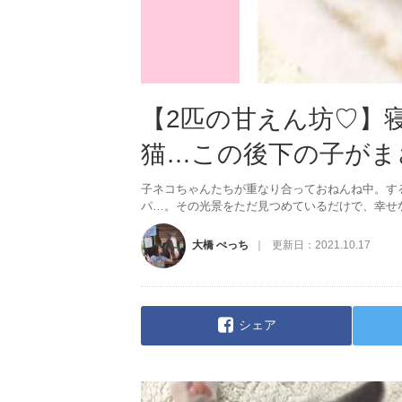
【2匹の甘えん坊♡】
猫…この後下の子がま
子ネコちゃんたちが重なり合っておねんね中。す
パ…。その光景をただ見つめているだけで、幸せ
大橋 ぺっち
更新日：
2021.10.17
シェア