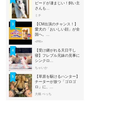
ピードが凄まじい！飼い主
さんも...
ミチ
【CM出演のチャンス！】
3
愛犬の「おいしい顔」が全
国へ。...
<PR>
【受け継がれる天日干し
4
寝】フレブル兄妹の見事に
シンクロ...
ちゃいか
【草原を駆けるハンター】
5
チーターが放つ「ゴロゴ
ロ」に、...
大橋 ぺっち