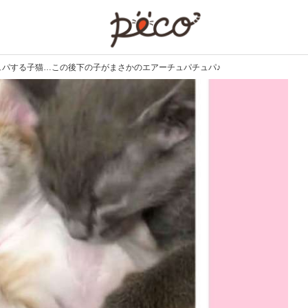
PECO
ュパする子猫…この後下の子がまさかのエアーチュパチュパ♪