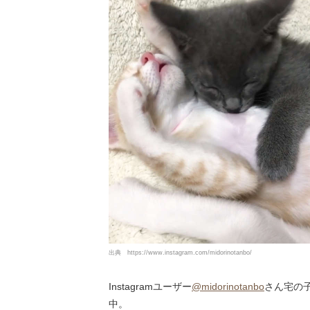
出典
https://www.instagram.com/midorinotanbo/
Instagramユーザー
@midorinotanbo
さん宅の
中。