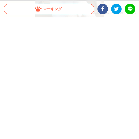
マーキング
出典 : https://twitter.com/meteor_mayuge
Facebookシェア
Twitterシェア
LINE
【驚愕！】大型犬の成長スピードが凄まじい！飼
い主さんも思わず…「これが5ヶ月の子犬ちゃん
ですか」
すぐに抱っこしていた頃が懐かしくなってしまうほど、大型犬の成長スピードは速い
もの。今回は、飼い主さんも驚いたシベリアンハスキーさんの生後1ヶ月から5ヶ月
の成長をご覧ください♪
2026.07.22 update
ミチ
“子犬” とは？？