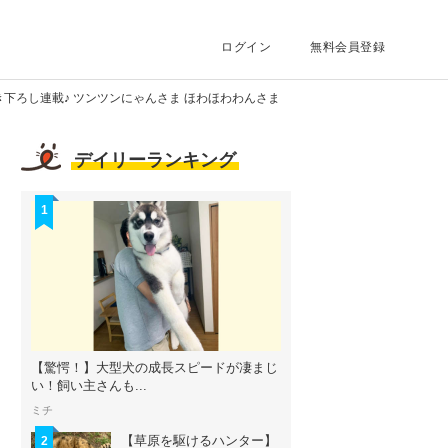
ログイン
無料会員登録
下ろし連載♪ ツンツンにゃんさま ほわほわわんさま
デイリーランキング
1
【驚愕！】大型犬の成長スピードが凄まじ
い！飼い主さんも...
ミチ
【草原を駆けるハンター】
2