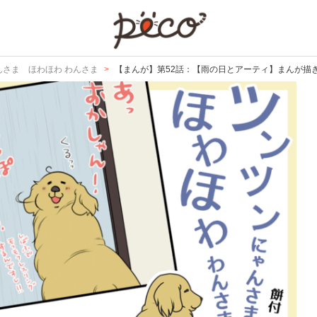
PECO
んさま ほわほわ わんさま
【まんが】第52話：【雨の日とアーティ】まんが描き