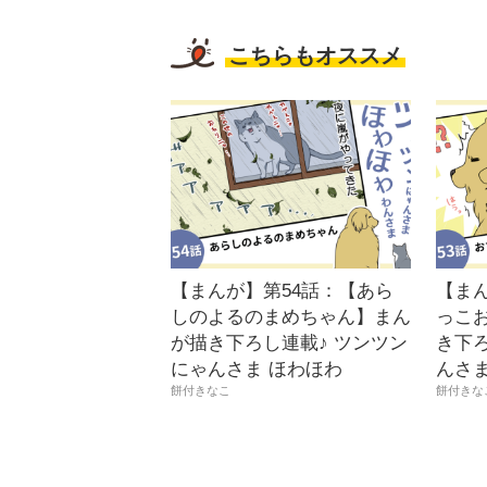
こちらもオススメ
【まんが】第54話：【あら
【ま
しのよるのまめちゃん】まん
っこ
が描き下ろし連載♪ ツンツン
き下ろ
にゃんさま ほわほわ
んさ
餅付きなこ
餅付きな