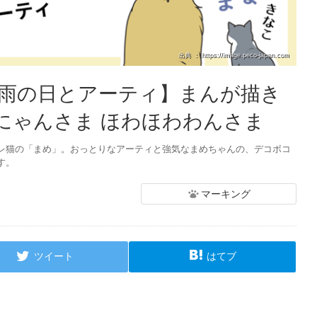
出典 ： https://image.peco-japan.com
【雨の日とアーティ】まんが描き
ンにゃんさま ほわほわわんさま
レ猫の「まめ」。おっとりなアーティと強気なまめちゃんの、デコボコ
す。
マーキング
ツイート
はてブ