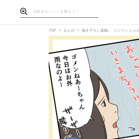
TOP
まんが
描き下ろし連載♪ ツンツン にゃ