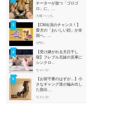
チーターが放つ「ゴロゴ
ロ」に、...
大橋 ぺっち
【CM出演のチャンス！】
3
愛犬の「おいしい顔」が全
国へ。...
<PR>
【受け継がれる天日干し
4
寝】フレブル兄妹の見事に
シンクロ...
ちゃいか
【お留守番のはずが…】小
5
さなギャング達が編み出し
た脱出...
ちゃいか