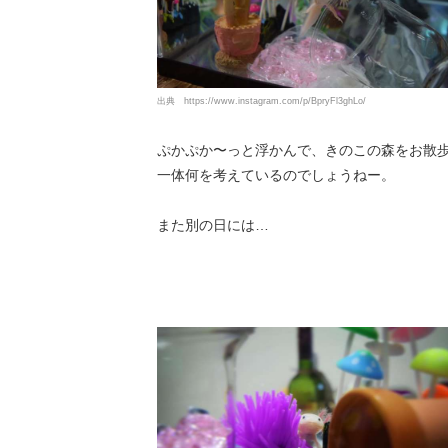
出典
https://www.instagram.com/p/BpryFl3ghLo/
ぷかぷか〜っと浮かんで、きのこの森をお散
一体何を考えているのでしょうねー。
また別の日には…