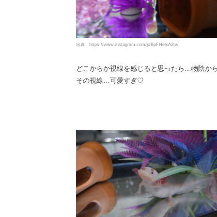
出典
https://www.instagram.com/p/BpFHelxA2tv/
どこからか視線を感じると思ったら…物陰か
その視線…可愛すぎ♡