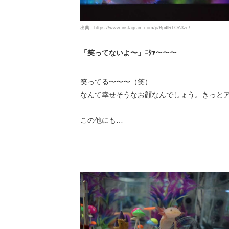
出典
https://www.instagram.com/p/Bp4lRLOA3zc/
「笑ってないよ〜」ﾆﾀｧ〜〜〜
笑ってる〜〜〜（笑）
なんて幸せそうなお顔なんでしょう。きっと
この他にも…