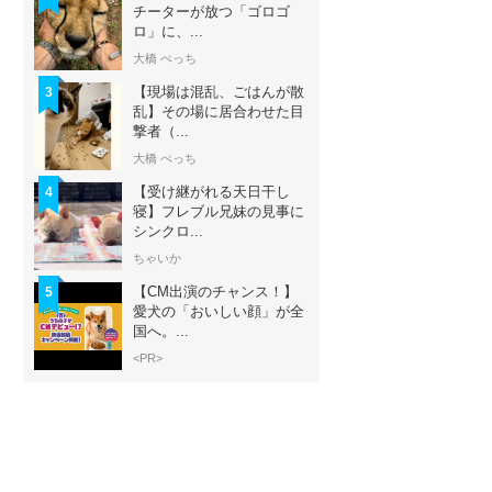
チーターが放つ「ゴロゴ
ロ」に、...
大橋 ぺっち
【現場は混乱、ごはんが散
3
乱】その場に居合わせた目
撃者（...
大橋 ぺっち
【受け継がれる天日干し
4
寝】フレブル兄妹の見事に
シンクロ...
ちゃいか
【CM出演のチャンス！】
5
愛犬の「おいしい顔」が全
国へ。...
<PR>