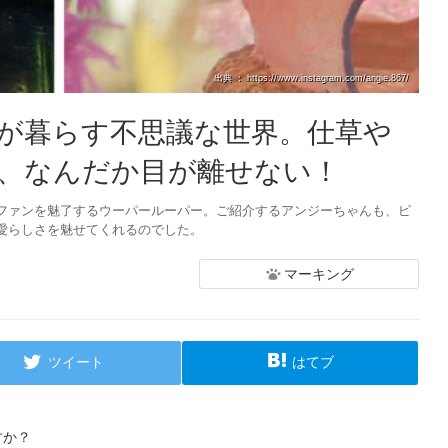
出典 ： https://www.instagram.com/angie.867/
が暮らす不思議な世界。仕草や
、なんだか目が離せない！
ファンを魅了するウーパールーパー。ご紹介するアンジーちゃんも、ピ
愛らしさを魅せてくれるのでした。
マーキング
ツイート
はてブ
すか？