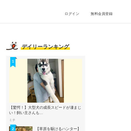
ログイン
無料会員登録
デイリーランキング
1
【驚愕！】大型犬の成長スピードが凄まじ
い！飼い主さんも...
ミチ
【草原を駆けるハンター】
2