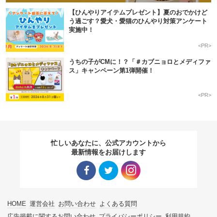
【ひんやりアイテムプレゼント】夏のおでかけど
う過ごす？愛犬・愛猫のひんやり対策アンケート
実施中！
<PR>
うちの子がCMに！？「＃カブニョロとメディファ
ス」キャンペーン第1弾開催！
<PR>
忙しいあなたに、公式アカウントから
最新情報をお届けします
Facebo
Twitter
Instagra
HOME
運営会社
お問い合わせ
よくある質問
ok リン
リンク
m リン
広告掲載に関するお問い合わせ
プライバシーポリシー
利用規約