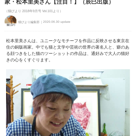
家・松本里美さん【注目！】（辰巳出版）
（猫びより 2018年9月号 Vol.101より）
2020.06.30 update
猫びより編集部
松本里美さんは、ユニークなモチーフを作品に反映させる東京在
住の銅版画家。中でも猫と文学や芸術の世界の著名人と、癖のあ
る顔つきをした猫のツーショットの作品は、通好みで大人の猫好
きの心をくすぐります。