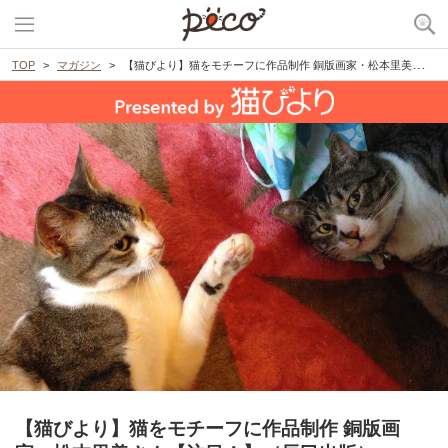
TOP
マガジン
【猫びより】猫をモチーフに作品制作 銅版画家・松本里美さん【注目！】（辰巳出版）
【猫びより】猫をモチーフに作品制作 銅版画