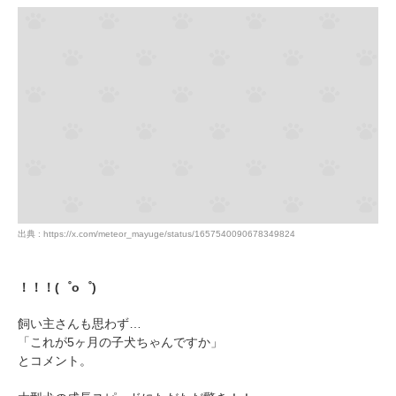
出典 : https://x.com/meteor_mayuge/status/1657540090678349824
！！！(゜o゜)
飼い主さんも思わず…
「これが5ヶ月の子犬ちゃんですか」
とコメント。