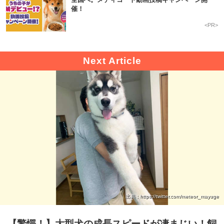
催！
<PR>
出典 : https://twitter.com/meteor_mayuge
【驚愕！】大型犬の成長スピードが凄まじい！飼