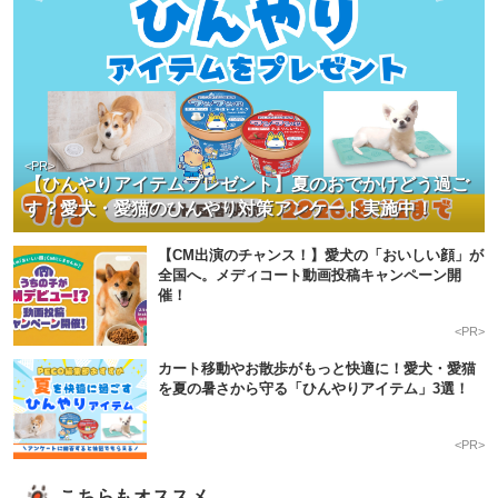
<PR>
【ひんやりアイテムプレゼント】夏のおでかけどう過ご
す？愛犬・愛猫のひんやり対策アンケート実施中！
【CM出演のチャンス！】愛犬の「おいしい顔」が
全国へ。メディコート動画投稿キャンペーン開
催！
<PR>
カート移動やお散歩がもっと快適に！愛犬・愛猫
を夏の暑さから守る「ひんやりアイテム」3選！
<PR>
こちらもオススメ