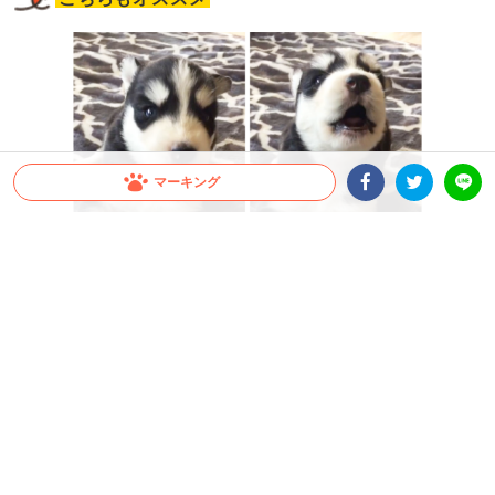
マーキング
Facebookシェア
Twitterシェア
LINE
シベリアン・ハスキーの子犬が初めての遠吠えに挑戦 →
ブタッ鼻混じりの叫びに…笑っちゃう♪