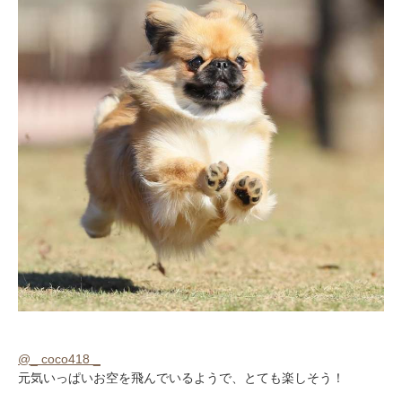
PECOアプリをダウンロード済みの方
アプリで開く
閉じる
pecodogs
pecocats
@_ coco418 _
いぬ部をフォロー
ねこ部をフォロー
元気いっぱいお空を飛んでいるようで、とても楽しそう！