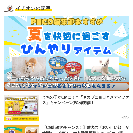
イチオシの記事
<PR>
カート移動やお散歩がもっと快適に！愛犬・愛猫を夏の
暑さから守る「ひんやりアイテム」3選！
うちの子がCMに！？「＃カブニョロとメディファ
ス」キャンペーン第1弾開催！
<PR>
【CM出演のチャンス！】愛犬の「おいしい顔」が
全国へ。メディコート動画投稿キャンペーン開