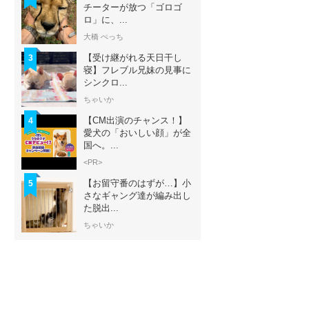
チーターが放つ「ゴロゴ
ロ」に、...
大橋 ぺっち
【受け継がれる天日干し
3
寝】フレブル兄妹の見事に
シンクロ...
ちゃいか
【CM出演のチャンス！】
4
愛犬の「おいしい顔」が全
国へ。...
<PR>
【お留守番のはずが…】小
5
さなギャング達が編み出し
た脱出...
ちゃいか