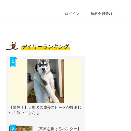
ログイン
無料会員登録
デイリーランキング
1
【驚愕！】大型犬の成長スピードが凄まじ
い！飼い主さんも...
ミチ
【草原を駆けるハンター】
2