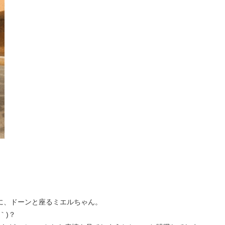
りに、ドーンと座るミエルちゃん。
｀)？