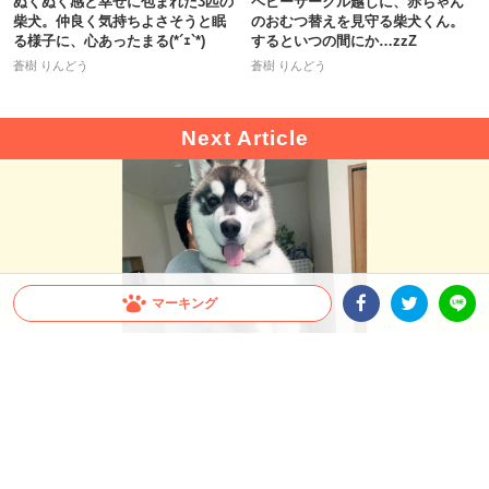
ぬくぬく感と幸せに包まれた3匹の
ベビーサークル越しに、赤ちゃん
柴犬。仲良く気持ちよさそうと眠
のおむつ替えを見守る柴犬くん。
る様子に、心あったまる(*´ｪ`*)
するといつの間にか…zzZ
蒼樹 りんどう
蒼樹 りんどう
マーキング
Facebookシェア
Twitterシェア
LINE
出典 : https://twitter.com/meteor_mayuge