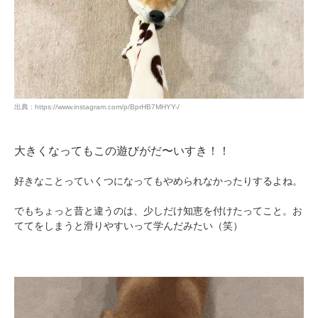
出典 : https://www.instagram.com/p/BprHB7MHYY-/
PECOアプリをダウンロード済みの方
大きくなってもこの遊びがだ〜いすき！！
アプリで開く
好きなことっていくつになってもやめられなかったりするよね。
閉じる
でもちょっと昔と違うのは、少しだけ知恵を付けたってこと。お
ててをしまうと滑りやすいって学んだみたい（笑）
pecodogs
pecocats