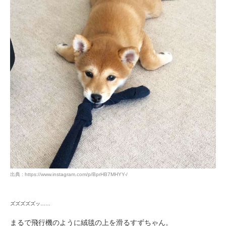
出典 : https://www.instagram.com/p/BprHB7MHYY-/
ズズズズズッ……
まるで飛行機のように絨毯の上を滑るすずちゃん。