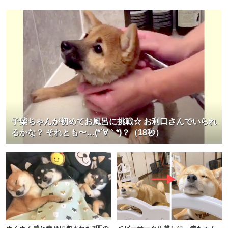
子柴ちゃんが初めてお風呂に挑戦☆ お利口さんでいられ
るかな？ それとも〜…(*´∀｀*)？（18秒）