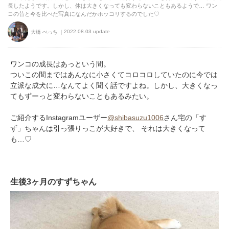
長したようです。しかし、体は大きくなっても変わらないこともあるようで… ワン
コの昔と今を比べた写真になんだかホッコリするのでした♡
2022.08.03 update
大橋 ぺっち
ワンコの成長はあっという間。
ついこの間まではあんなに小さくてコロコロしていたのに今では
立派な成犬に…なんてよく聞く話ですよね。しかし、大きくなっ
てもずーっと変わらないこともあるみたい。
ご紹介するInstagramユーザー
@shibasuzu1006
さん宅の「す
ず」ちゃんは引っ張りっこが大好きで、 それは大きくなって
も…♡
生後3ヶ月のすずちゃん