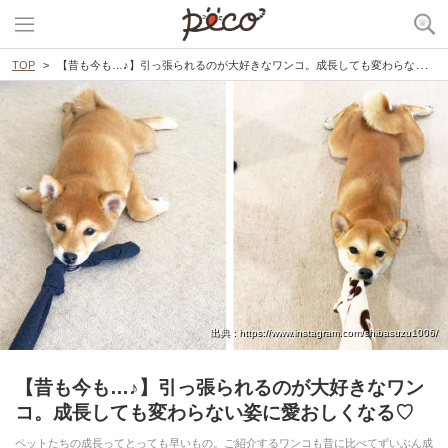
TOP
【昔も今も…♪】引っ張られるのが大好きなワンコ。成長しても変わらない姿に愛おしくなる♡
出典 : https://www.instagram.com/shibasuzu1006/
【昔も今も…♪】引っ張られるのが大好きなワン
コ。成長しても変わらない姿に愛おしくなる♡
ペットたちの成長ってとっても早いもの。ご紹介するワンコも昔に比べてずいぶん成