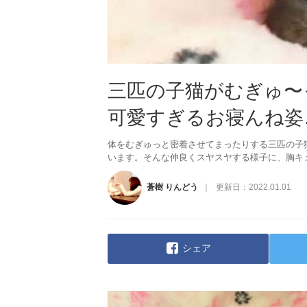
三匹の子猫がむぎゅ〜
可愛すぎるお寝んね姿…(
体をむぎゅっと密着させてまったりする三匹の子
います。そんな仲良くスヤスヤする様子に、胸キ
蒼樹 りんどう
更新日：
2022.01.01
シェア