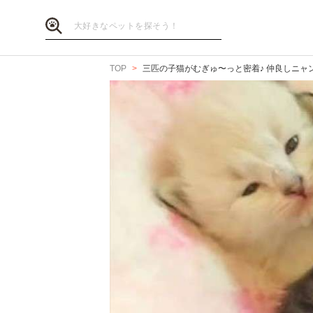
TOP
三匹の子猫がむぎゅ〜っと密着♪ 仲良しニャン