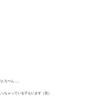
がとろ〜ん…。
入っちゃっている子もいます（笑）