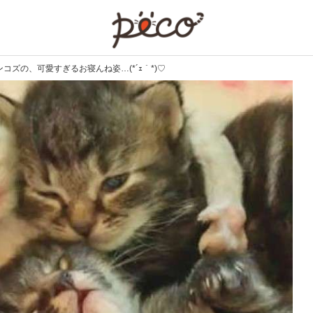
PECO
コズの、可愛すぎるお寝んね姿…(*´ｪ｀*)♡