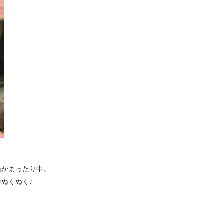
猫がまったり中。
ぬくぬく♪