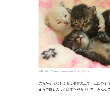
出典
https://www.instagram.com/foster_kittens/
柔らかそうなもふもふ毛布の上で、三匹の子
まるで磁石のように体を密着させて、みんなで