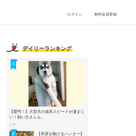
ログイン
無料会員登録
デイリーランキング
1
【驚愕！】大型犬の成長スピードが凄まじ
い！飼い主さんも...
ミチ
【草原を駆けるハンター】
2