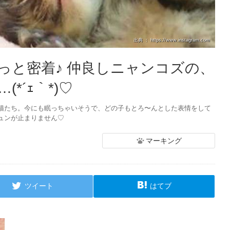
出典 ： https://www.instagram.com
っと密着♪ 仲良しニャンコズの、
*´ｪ｀*)♡
猫たち。今にも眠っちゃいそうで、どの子もとろ〜んとした表情をして
ュンが止まりません♡
マーキング
ツイート
はてブ