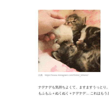
出典
https://www.instagram.com/foster_kittens/
ナデナデも気持ちよくて、ますますうっとり
もふもふ＋ぬくぬく＋ナデナデ… これはもう