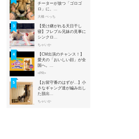
チーターが放つ「ゴロゴ
ロ」に、...
大橋 ぺっち
【受け継がれる天日干し
3
寝】フレブル兄妹の見事に
シンクロ...
ちゃいか
【CM出演のチャンス！】
4
愛犬の「おいしい顔」が全
国へ。...
<PR>
【お留守番のはずが…】小
5
さなギャング達が編み出し
た脱出...
ちゃいか