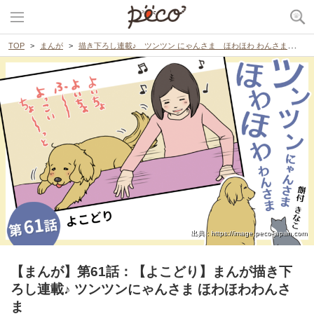
TOP
まんが
描き下ろし連載♪ ツンツン にゃんさま ほわほわ わんさま
【
出典 : https://image.peco-japan.com
【まんが】第61話：【よこどり】まんが描き下
ろし連載♪ ツンツンにゃんさま ほわほわわんさ
ま