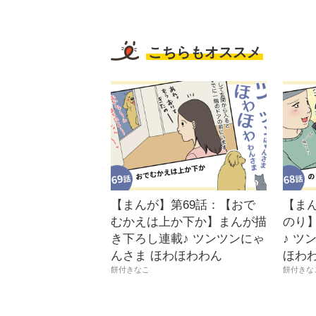
こちらもオススメ
【まんが】第69話：【おで
【ま
むかえは上か下か】まんが描
のり
き下ろし連載♪ ツンツンにゃ
♪ ツ
んさま ほわほわわん
ほわ
餅付きなこ
餅付きな