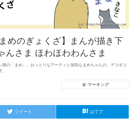
出典 ： https://image.peco-japan.com
【まめのぎょくざ】まんが描き下
にゃんさま ほわほわわんさま
レ猫の「まめ」。おっとりなアーティと強気なまめちゃんの、デコボコ
す。
マーキング
ツイート
はてブ