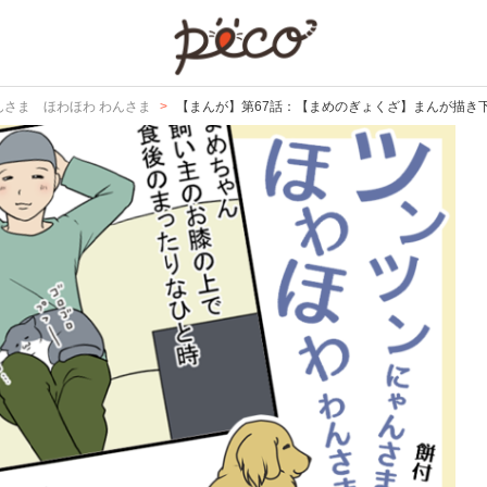
PECO
んさま ほわほわ わんさま
【まんが】第67話：【まめのぎょくざ】まんが描き下