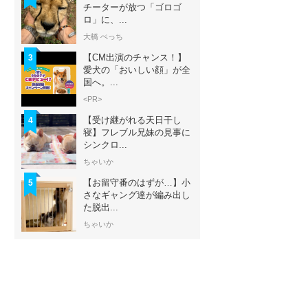
チーターが放つ「ゴロゴ
ロ」に、...
大橋 ぺっち
【CM出演のチャンス！】
3
愛犬の「おいしい顔」が全
国へ。...
<PR>
【受け継がれる天日干し
4
寝】フレブル兄妹の見事に
シンクロ...
ちゃいか
【お留守番のはずが…】小
5
さなギャング達が編み出し
た脱出...
ちゃいか