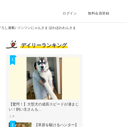
ログイン
無料会員登録
ろし連載♪ ツンツンにゃんさま ほわほわわんさま
デイリーランキング
1
【驚愕！】大型犬の成長スピードが凄まじ
い！飼い主さんも...
ミチ
【草原を駆けるハンター】
2