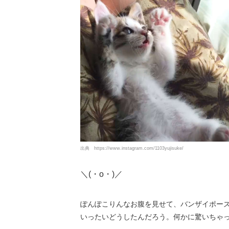
出典
https://www.instagram.com/1103yujisuke/
＼(・o・)／
ぽんぽこりんなお腹を見せて、バンザイポー
いったいどうしたんだろう。何かに驚いちゃ