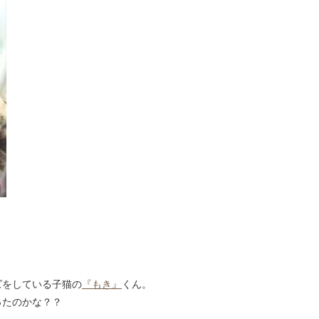
ズをしている子猫の
『もき』
くん。
ったのかな？？