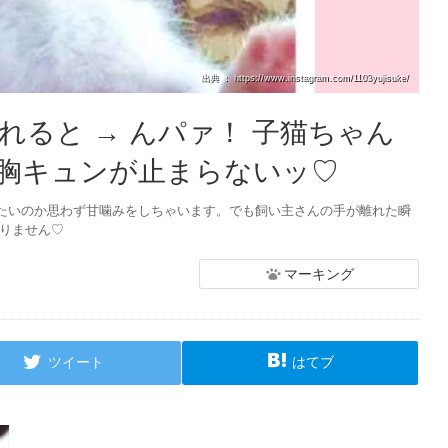
出典 ： https://www.instagram.com/1103yujisuke/
ると → んパァ！ 子猫ちゃん
胸キュンが止まらないッ♡
たいのか思わず甘噛みをしちゃいます。でも飼い主さんの手が離れた瞬
まりません♡
マーキング
ツイート
はてブ