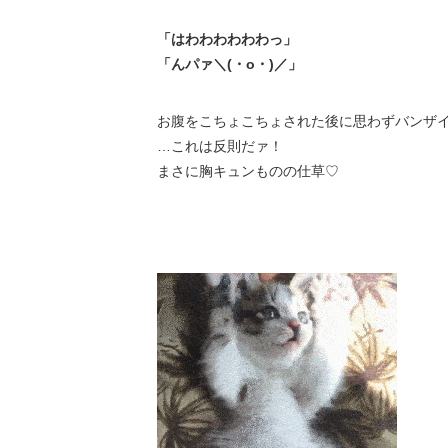
「はわわわわわわっ」
「んパァ＼(・o・)／」
お腹をこちょこちょされた後に思わずバンザイ
…これは反則だァ！
まさに胸キュンものの仕草♡