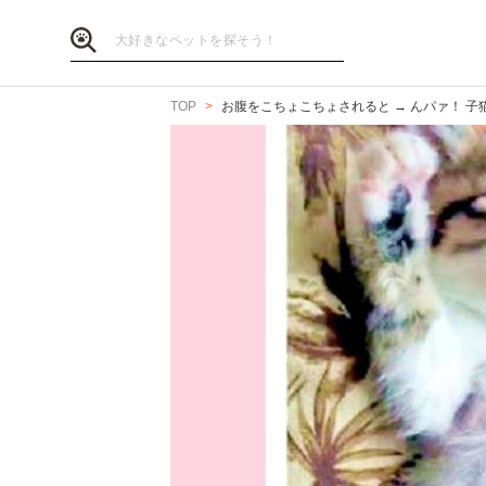
TOP
お腹をこちょこちょされると → んパァ！ 