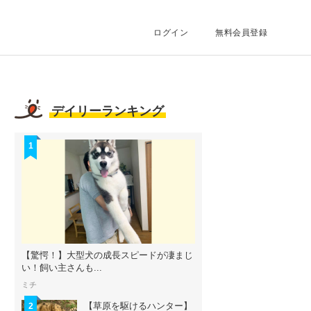
ログイン
無料会員登録
デイリーランキング
1
【驚愕！】大型犬の成長スピードが凄まじ
い！飼い主さんも...
ミチ
【草原を駆けるハンター】
2