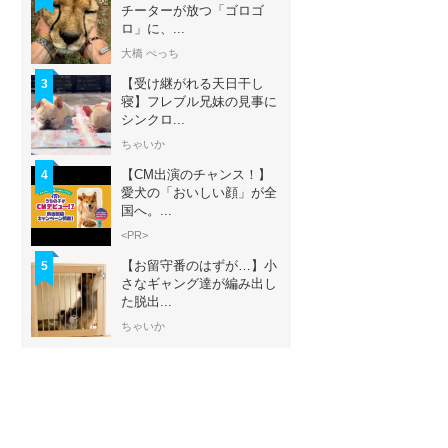
チーターが放つ「ゴロゴ
ロ」に、...
大橋 ぺっち
【受け継がれる天日干し
3
寝】フレブル兄妹の見事に
シンクロ...
ちゃいか
【CM出演のチャンス！】
4
愛犬の「おいしい顔」が全
国へ。...
<PR>
【お留守番のはずが…】小
5
さなギャング達が編み出し
た脱出...
ちゃいか