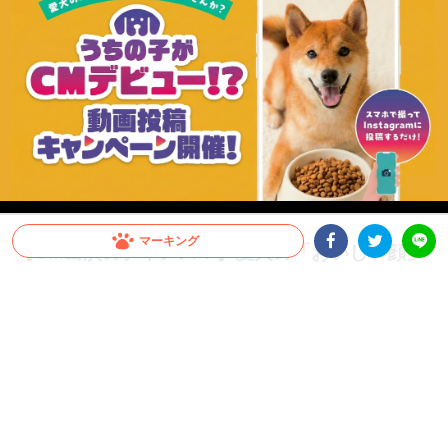
マーキング
【CM出演のチャンス！】愛犬の「おいしい顔」
が全国へ。メディコート動画投稿キャンペーン開
Facebookシェア
Twitterシェア
LINE
催！
愛犬がCMデビュー！？ペットライン『メディコート』では「おいしい顔」の動画投
稿キャンペーンを開催中。グランプリは2026年10月以降公開予定のWEB CMに出演
決定！さらに抽選で総計100名様に「ごほうびセット」をプレゼント。参加はInstagr
amに投稿するだけ。スマホで手軽に、うちの子の晴れ舞台を目指しましょう！
PR
ペットライン株式会社