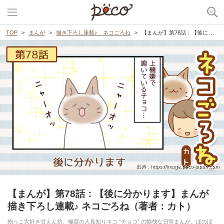
TOP
まんが
描き下ろし連載♪ ネコごろね
【まんが】第78話：【後に分かります】まんが描き下ろし連載♪ ネコごろね（著者：カト）
出典 : https://image.peco-japan.com
【まんが】第78話：【後に分かります】まんが
描き下ろし連載♪ ネコごろね（著者：カト）
抱っこ大好き甘えん坊、極度の人見知りネコ “チョコ” の愉快な日常まんが。ほのぼ