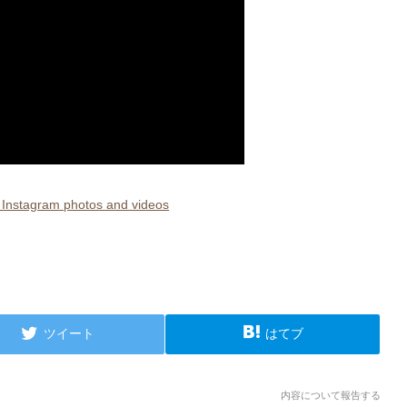
ram photos and videos
ツイート
はてブ
内容について報告する