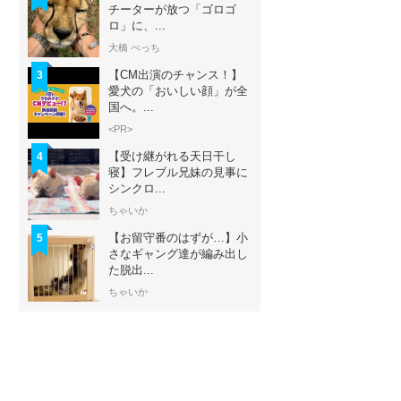
チーターが放つ「ゴロゴ
ロ」に、...
大橋 ぺっち
【CM出演のチャンス！】
3
愛犬の「おいしい顔」が全
国へ。...
<PR>
【受け継がれる天日干し
4
寝】フレブル兄妹の見事に
シンクロ...
ちゃいか
【お留守番のはずが…】小
5
さなギャング達が編み出し
た脱出...
ちゃいか