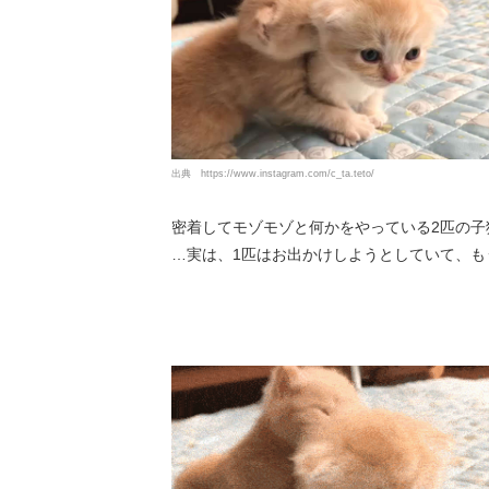
出典
https://www.instagram.com/c_ta.teto/
密着してモゾモゾと何かをやっている2匹の子猫
…実は、1匹はお出かけしようとしていて、も