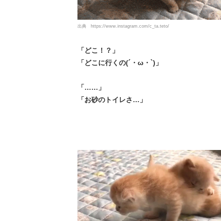
出典
https://www.instagram.com/c_ta.teto/
「どこ！？」
「どこに行くの(´・ω・`)」
「……」
「お砂のトイレさ…」