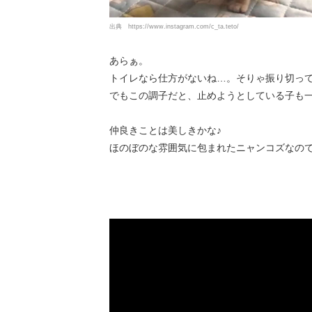
出典
https://www.instagram.com/c_ta.teto/
あらぁ。
トイレなら仕方がないね…。そりゃ振り切ってでも
でもこの調子だと、止めようとしている子も
仲良きことは美しきかな♪
ほのぼのな雰囲気に包まれたニャンコズなの