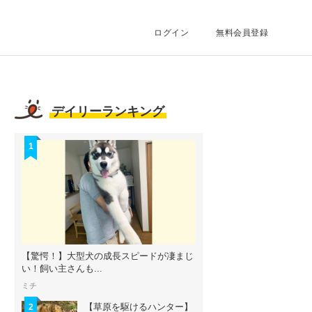
ログイン
無料会員登録
デイリーランキング
1
【驚愕！】大型犬の成長スピードが凄まじ
い！飼い主さんも...
ミチ
【草原を駆けるハンター】
2