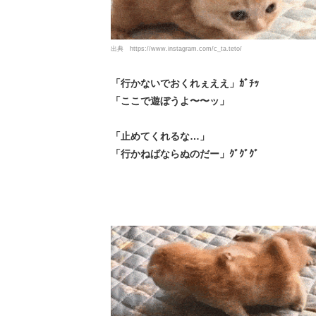
出典
https://www.instagram.com/c_ta.teto/
「行かないでおくれぇええ」ｶﾞﾁｯ
「ここで遊ぼうよ〜〜ッ」
「止めてくれるな…」
「行かねばならぬのだー」ｸﾞｸﾞｸﾞ