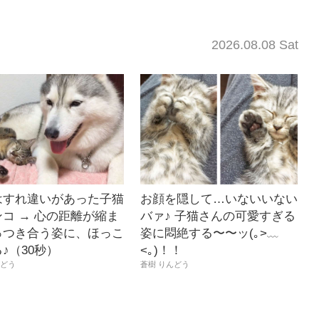
2026.08.08 Sat
はすれ違いがあった子猫
お顔を隠して…いないいない
コ → 心の距離が縮ま
バァ♪ 子猫さんの可愛すぎる
っつき合う姿に、ほっこ
姿に悶絶する〜〜ッ(｡>﹏
♪（30秒）
<｡)！！
んどう
蒼樹 りんどう