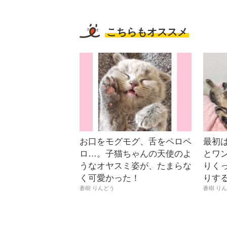
こちらもオススメ
お口をモグモグ、舌をペロペ
最初
ロ…。子猫ちゃんの天使のよ
とワン
うなオヤスミ姿が、たまらな
りく
く可愛かった！
りする
蒼樹 りんどう
蒼樹 り