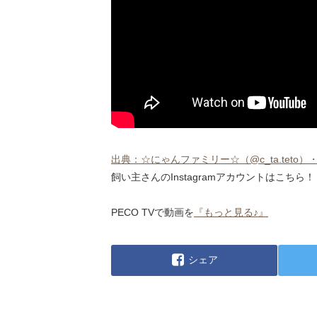
出典：☆にゃんファミリー☆（@c_ta.teto）・Instag
飼い主さんのInstagramアカウントはこちら！
PECO TVで動画を
『もっと見る♪』
シェア