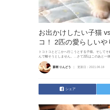
お出かけしたい子猫 v
コ！ 2匹の愛らしい
トコトコとどこかへ行こうとする子猫。そしてそ
んで離そうとしません。…さて2匹はこのあと一体
蒼樹 りんどう
更新日：
2021.06.18
シェア