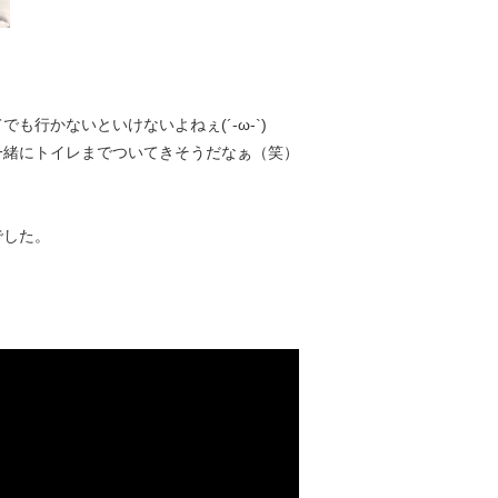
行かないといけないよねぇ(´-ω-`)
一緒にトイレまでついてきそうだなぁ（笑）
でした。