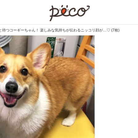
PECO
待つコーギーちゃん！ 楽しみな気持ちが伝わるニッコリ顔が…♡ (7枚)