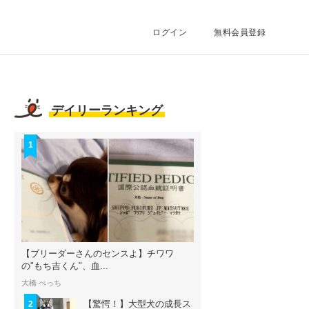
ログイン
無料会員登録
デイリーランキング
1
【ブリーダーさんのセンスよ】チワワ
の"もち吉くん"、血...
大橋 ぺっち
【驚愕！】大型犬の成長ス
2