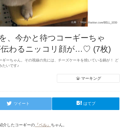
出典 ： https://twitter.com/BELL_1030
を、今かと待つコーギーちゃ
伝わるニッコリ顔が…♡ (7枚)
ーギーちゃん。その視線の先には、チーズケーキを焼いている鍋が！ ど
みたいです♪
マーキング
ツイート
はてブ
紹介したコーギーの
『ベル』
ちゃん。