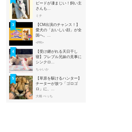
ピードが凄まじい！飼い主
さんも...
ミチ
【CM出演のチャンス！】
3
愛犬の「おいしい顔」が全
国へ。...
<PR>
【受け継がれる天日干し
4
寝】フレブル兄妹の見事に
シンクロ...
ちゃいか
【草原を駆けるハンター】
5
チーターが放つ「ゴロゴ
ロ」に、...
大橋 ぺっち