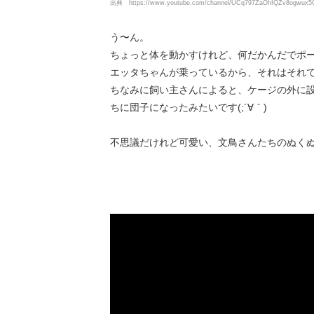
出典
https://www.youtube.com/channel/UCq797ZaOhIQZv8ogwux
う〜ん。
ちょっと体を動かすけれど、何だかんだでポ
エッタちゃんが乗っているから、それはそれ
ちなみに飼い主さんによると、ケージの外に
ちに団子になったみたいです(;´∀｀)
不思議だけれど可愛い、文鳥さんたちのぬくぬ