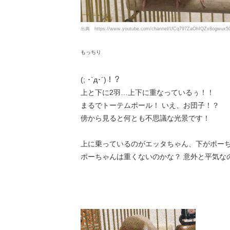
出典
https://www.youtube.com/channel/UCq797ZaOhIQZv8ogwux
もっちり
(; ･`д･´)！？
上と下に2羽…上下に重なっているぅ！！
まるでトーテムポール！ いえ、お団子！？
傍から見ると何とも不思議な光景です！
上に乗っているのがエッタちゃん、下がポー
ポーちゃんは重くないのかな？ 意外と平気な