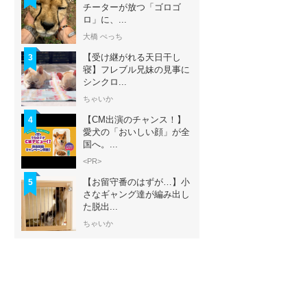
チーターが放つ「ゴロゴ
ロ」に、...
大橋 ぺっち
【受け継がれる天日干し
3
寝】フレブル兄妹の見事に
シンクロ...
ちゃいか
【CM出演のチャンス！】
4
愛犬の「おいしい顔」が全
国へ。...
<PR>
【お留守番のはずが…】小
5
さなギャング達が編み出し
た脱出...
ちゃいか