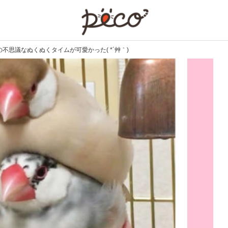
PECO
不思議なぬくぬくタイムが可愛かった( *´艸｀)