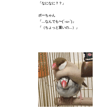
「なになに？？」
ポーちゃん
「…なんでも〜(´-ω-`)」
「（ちょっと重いの…）」