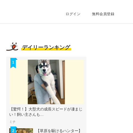
ログイン
無料会員登録
デイリーランキング
1
【驚愕！】大型犬の成長スピードが凄まじ
い！飼い主さんも...
ミチ
【草原を駆けるハンター】
2