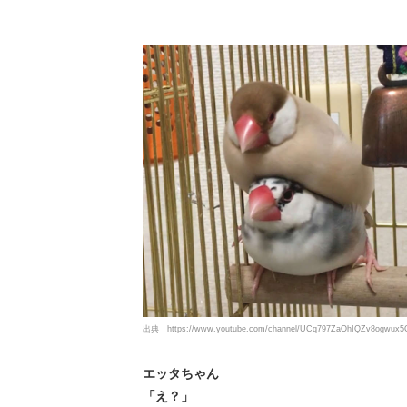
出典
https://www.youtube.com/channel/UCq797ZaOhIQZv8ogwux
エッタちゃん
「え？」