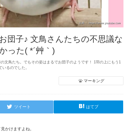
出典 ： https://www.youtube.com
お団子♪ 文鳥さんたちの不思議な
た( *´艸｀)
の文鳥たち。でもその姿はまるでお団子のようです！ 1羽の上にもう1
ているのでした。
マーキング
ツイート
はてブ
て見かけますよね。