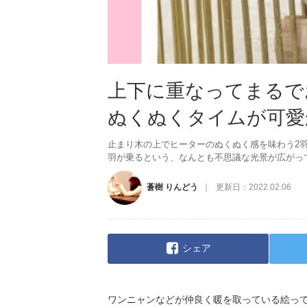
上下に重なってまるで
ぬくぬくタイムが可愛かっ
止まり木の上でヒーターのぬくぬく感を味わう2羽
羽が乗るという、なんとも不思議な光景が広がっ
蒼樹 りんどう
更新日：
2022.02.06
シェア
ワンニャンなどが仲良く暖を取っている絵っ