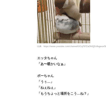
出典
https://www.youtube.com/channel/UCq797ZaOhIQZv8ogwux
エッタちゃん
「あ〜暖かいなぁ」
ポーちゃん
「うぅ…」
「ねぇねぇ」
「もうちょっと場所をこう…ね？」