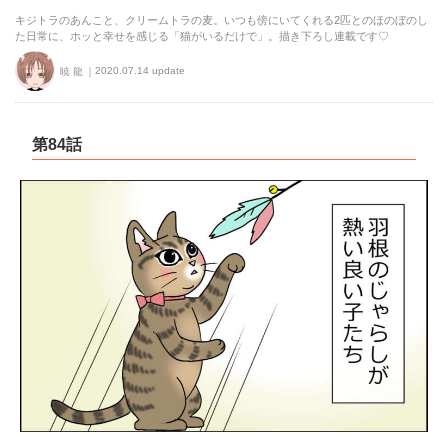
キジトラのあんこと、クリームトラの麦。いつも傍にいてくれる2匹とのほのぼのし
た日常に、ホッと幸せを感じる「猫がいるだけで」。描き下ろし連載です♡
2020.07.14 update
暁 龍
第84話