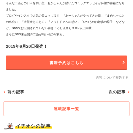
そんな二匹との日々を飼い主・おかしゃんが描いたコミックエッセイが待望の書籍になり
ました。
ブログやインスタで人気の四コマに加え、「あーちゃんがやってきた日」「まめちゃんと
の出会い」「大型犬あるある」「アウトドアへの想い」「いつものお散歩の様子」などな
ど、SNSでは公開されていない書き下ろし漫画も３０P以上掲載。
さらにSNS未公開の二匹が幼い頃の写真も。
2019年6月20日発売！
書籍予約はこちら
内容について報告する
前の記事
次の記事
連載記事一覧
イチオシの記事