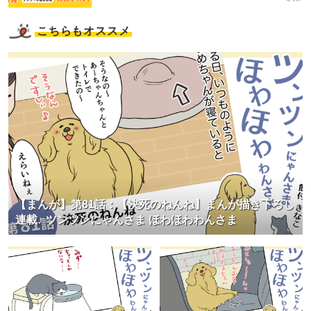
こちらもオススメ
【まんが】第81話：【決死のねんね】まんが描き下ろし
連載♪ ツンツンにゃんさま ほわほわわんさま