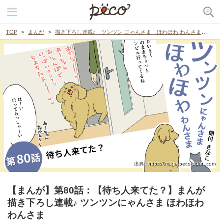
TOP
まんが
描き下ろし連載♪ ツンツン にゃんさま ほわほわ わんさま
【
出典 : https://image.peco-japan.com
【まんが】第80話：【待ち人来てた？】まんが
描き下ろし連載♪ ツンツンにゃんさま ほわほわ
わんさま