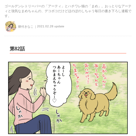
ゴールデンレトリーバーの「アーティ」とハチワレ猫の「まめ」。おっとりなアーテ
ィと強気なまめちゃんの、デコボコだけどほのぼのしちゃう毎日の書き下ろし連載で
す。
2021.02.28 update
餅付きなこ
第82話