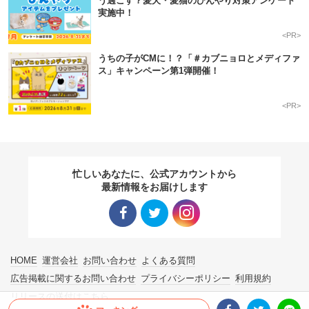
う過ごす？愛犬・愛猫のひんやり対策アンケート
実施中！
<PR>
うちの子がCMに！？「＃カブニョロとメディファ
ス」キャンペーン第1弾開催！
<PR>
忙しいあなたに、公式アカウントから
最新情報をお届けします
Facebo
Twitter
Instagra
HOME
運営会社
お問い合わせ
よくある質問
ok リン
リンク
m リン
広告掲載に関するお問い合わせ
プライバシーポリシー
利用規約
リリースの送付はこちら
ク
ク