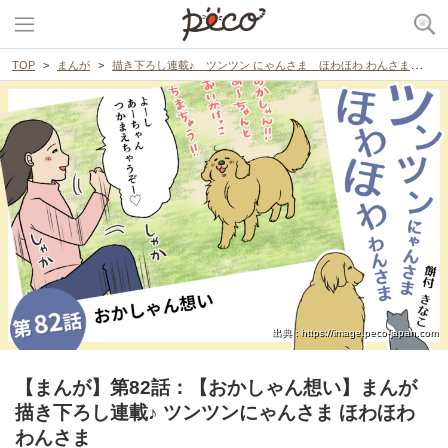
TOP
まんが
描き下ろし連載♪ ツンツン にゃんさま ほわほわ わんさま
【
出典 : https://image.peco-japan.com
【まんが】第82話：【おかしゃん想い】まんが
描き下ろし連載♪ ツンツンにゃんさま ほわほわ
わんさま