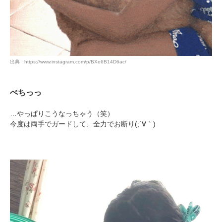
pecodogs
pecocats
出典 : https://www.instagram.com/p/BXe6B14D6ac/
いぬ部をフォロー
ねこ部をフォロー
ぺちっっ
アプリをダウンロードする
…やっぱりこうなっちゃう（笑）
今度は両手でガードして、全力でお断り(;´∀｀)