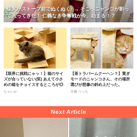
柴犬がストーブ前でぬくぬく♪ → そこへニャンコが割っ
て入ってきた！ 仁義なき争奪戦が今、始まる！？
【限界に挑戦にゃッ！】箱のサイ
【茶トラバームクーヘン？】寛ぎ
ズが合っていない(笑) あえて小さ
モードのニャンコさん、その場所
めの箱をチョイスするところが◎
選びが想像の斜め上だった。
ちゃいか
大橋 ぺっち