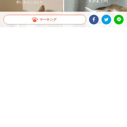
マーキング
Facebookシェア
Twitterシェア
LINE
出典 : https://www.tiktok.com/@lovegremlins
【同じ猫。男が来た瞬間、こうなります。】男嫌
いすぎるニャンコの豹変ぶりが話題！
美ねこさんだと思いきや…男性が来た瞬間、まさかの“別猫”へ！？ 男嫌いすぎるニャ
ンコ・ぺぺちゃんの変貌ぶりが激しすぎると話題です♪
2026.07.18 update
大橋 ぺっち
男嫌いすぎて別猫