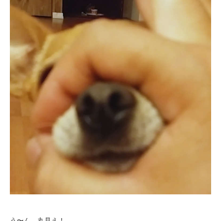
PECOアプリをダウンロード済みの方
アプリで開く
閉じる
pecodogs
pecocats
う〜ん、丸見え！