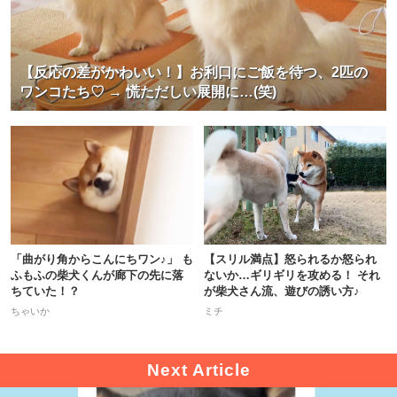
【反応の差がかわいい！】お利口にご飯を待つ、2匹の
ワンコたち♡ → 慌ただしい展開に…(笑)
「曲がり角からこんにちワン♪」 も
【スリル満点】怒られるか怒られ
ふもふの柴犬くんが廊下の先に落
ないか…ギリギリを攻める！ それ
ちていた！？
が柴犬さん流、遊びの誘い方♪
ちゃいか
ミチ