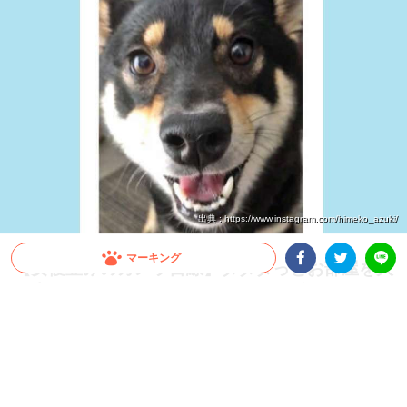
出典 : https://www.instagram.com/himeko_azuki/
マーキング
【女優並みのカメラ目線】ダダダっとお部屋を大
爆走 → でもカメラにはしっかりキメ顔をする黒
Facebookシェア
Twitterシェア
LINE
柴ちゃん♪
テンションが上がっているのか、ダダダっとお部屋の中を駆け回る黒柴ちゃん。する
とカメラの前でピタッと止まり…キラリと目線を合わせてくるのでした☆
2022.01.05 update
蒼樹 りんどう