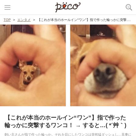
TOP
エンタメ
【これが本当のホールイン“ワン”】指で作った輪っかに突撃するワンコ！ → すると…( *´艸｀)
【これが本当のホールイン“ワン”】指で作った
輪っかに突撃するワンコ！ → すると…( *´艸｀)
飼い主さんが指で作った輪っか。それを目にしたワンコは突然猛ダッシュし…見事に