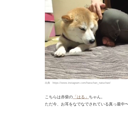
出典
https://www.instagram.com/haruchan_natuchan/
こちらは赤柴の
「はる」
ちゃん。
ただ今、お耳をなでなでされている真っ最中