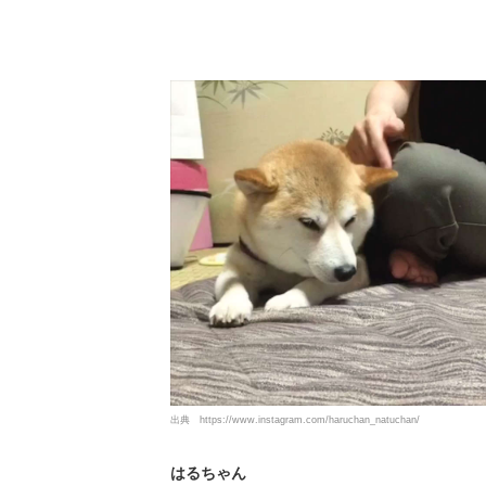
出典
https://www.instagram.com/haruchan_natuchan/
はるちゃん