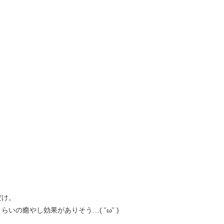
だけ。
の癒やし効果がありそう…( ˘ω˘ )