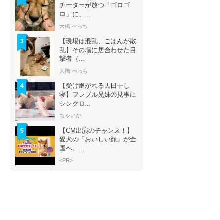
チーターが放つ「ゴロゴ
ロ」に、...
大橋 ぺっち
【現場は混乱、ごはんが散
3
乱】その場に居合わせた目
撃者（...
大橋 ぺっち
【受け継がれる天日干し
4
寝】フレブル兄妹の見事に
シンクロ...
ちゃいか
【CM出演のチャンス！】
5
愛犬の「おいしい顔」が全
国へ。...
<PR>