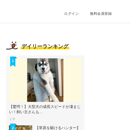
ログイン
無料会員登録
デイリーランキング
1
【驚愕！】大型犬の成長スピードが凄まじ
い！飼い主さんも...
ミチ
【草原を駆けるハンター】
2