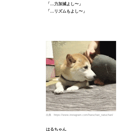
「…力加減よし〜」
「…リズムもよし〜」
出典
https://www.instagram.com/haruchan_natuchan/
はるちゃん