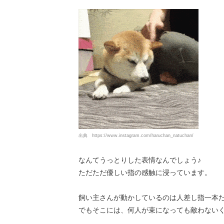
出典
https://www.instagram.com/haruchan_natuchan/
なんてうっとりした表情なんでしょう♪
ただただ優しい指の感触に浸っています。
飼い主さんが動かしているのは人差し指一本
でもそこには、何人が束になっても敵わないくらい