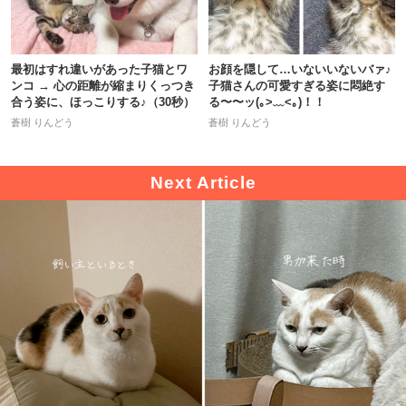
最初はすれ違いがあった子猫とワ
お顔を隠して…いないいないバァ♪
ンコ → 心の距離が縮まりくっつき
子猫さんの可愛すぎる姿に悶絶す
合う姿に、ほっこりする♪（30秒）
る〜〜ッ(｡>﹏<｡)！！
蒼樹 りんどう
蒼樹 りんどう