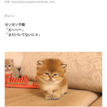
出典 : https://www.instagram.com/family_colin/
ひょこっ
モソモソ子猫
PECOアプリをダウンロード済みの方
「えへへ〜」
「まだバレてないにゃ」
アプリで開く
閉じる
pecodogs
pecocats
いぬ部をフォロー
ねこ部をフォロー