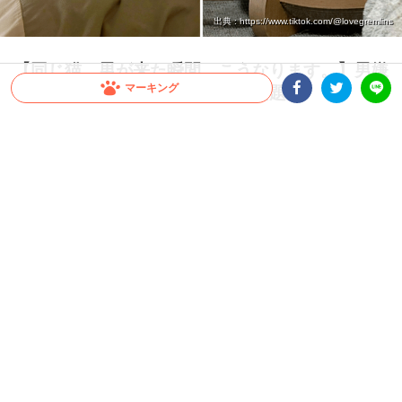
出典 : https://www.tiktok.com/@lovegremlins
【同じ猫。男が来た瞬間、こうなります。】男嫌
マーキング
いすぎるニャンコの豹変ぶりが話題！
Facebookシェア
Twitterシェア
LINE
美ねこさんだと思いきや…男性が来た瞬間、まさかの“別猫”へ！？ 男嫌いすぎるニャ
ンコ・ぺぺちゃんの変貌ぶりが激しすぎると話題です♪
2026.07.18 update
大橋 ぺっち
男嫌いすぎて別猫
TikTokユーザー
@lovegremlins
さん宅のニャンコ、ぺぺちゃんは
大の男嫌い。
男性が家にやってくるとまるで別猫のように顔が変わってしまう
のだとか。
まずは通常時のぺぺちゃん♪