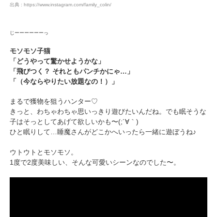
アプリをダウンロードする
出典 : https://www.instagram.com/family_colin/
じーーーーーーっ
モソモソ子猫
「どうやって驚かせようかな」
「飛びつく？ それともパンチかにゃ…」
「（今ならやりたい放題なの！）」
まるで獲物を狙うハンター♡
きっと、わちゃわちゃ思いっきり遊びたいんだね。でも眠そうな
子はそっとしてあげて欲しいかも〜(;´∀｀)
ひと眠りして…睡魔さんがどこかへいったら一緒に遊ぼうね♪
ウトウトとモソモソ。
1度で2度美味しい、そんな可愛いシーンなのでした〜。