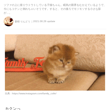
ソファの上に座りウトウトしている子猫ちゃん。眠気の限界をむかえているようで、
今にもコテンと倒れちゃいそうです。すると、その後ろでモソモソする小さな影
が…。
2021.08.26 update
蒼樹 りんどう
出典 : https://www.instagram.com/family_colin/
カクンっ