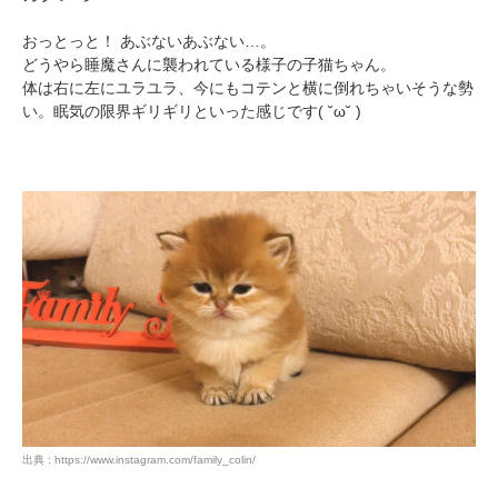
おっとっと！ あぶないあぶない…。
どうやら睡魔さんに襲われている様子の子猫ちゃん。
体は右に左にユラユラ、今にもコテンと横に倒れちゃいそうな勢
い。眠気の限界ギリギリといった感じです( ˘ω˘ )
出典 : https://www.instagram.com/family_colin/