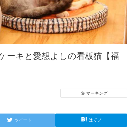
ケーキと愛想よしの看板猫【福
マーキング
ツイート
はてブ