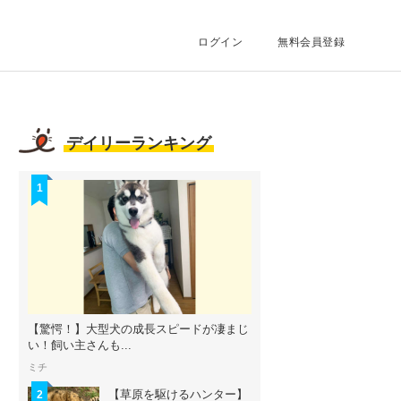
ログイン
無料会員登録
デイリーランキング
1
【驚愕！】大型犬の成長スピードが凄まじ
い！飼い主さんも...
ミチ
【草原を駆けるハンター】
2