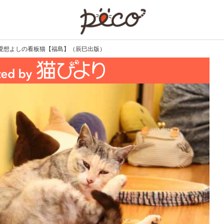
PECO
愛想よしの看板猫【福島】（辰巳出版）