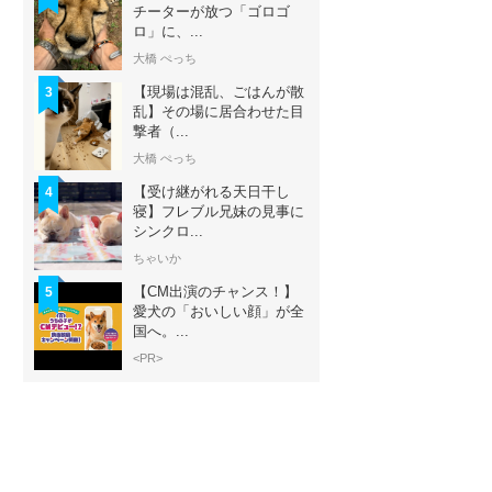
チーターが放つ「ゴロゴ
ロ」に、...
大橋 ぺっち
【現場は混乱、ごはんが散
3
乱】その場に居合わせた目
撃者（...
大橋 ぺっち
【受け継がれる天日干し
4
寝】フレブル兄妹の見事に
シンクロ...
ちゃいか
【CM出演のチャンス！】
5
愛犬の「おいしい顔」が全
国へ。...
<PR>