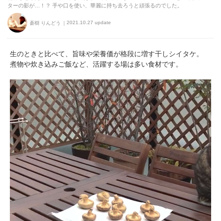
ターの影が…！？ 手や口を使い、華麗に持ち去ろうと頑張るのでした。
2021.10.27 update
蒼樹 りんどう
生のときと比べて、旨味や栄養価が格段に増す干しシイタケ。
煮物や炊き込みご飯など、活躍する場は多い食材です。