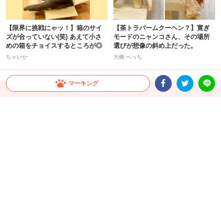
【限界に挑戦にゃッ！】箱のサイ
【茶トラバームクーヘン？】寛ぎ
ズが合っていない(笑) あえて小さ
モードのニャンコさん、その場所
めの箱をチョイスするところが◎
選びが想像の斜め上だった。
ちゃいか
大橋 ぺっち
マーキング
Facebookシェア
Twitterシェア
LINE