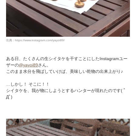
出典 : https://www.instagram.com/yayoi89/
ある日、たくさんの生シイタケを干すことにしたInstagramユー
ザーの
@yayoi89
さん。
このまま水分を飛ばしていけば、美味しい乾物の出来上がり♪
…しかし！ そこに！！
シイタケを、我が物にしようとするハンターが現れたのです( ﾟ
Дﾟ)