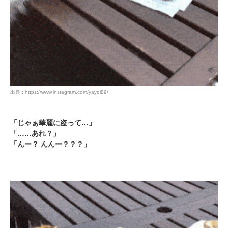
PECOアプリをダウンロード済みの方
出典 : https://www.instagram.com/yayoi89/
アプリで開く
閉じる
「じゃぁ華麗に盗って…」
「……あれ？」
「んー？ んんー？？？」
pecodogs
pecocats
いぬ部をフォロー
ねこ部をフォロー