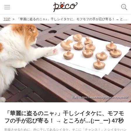
TOP
「華麗に盗るのニャ♪」干しシイタケに、モフモフの手が忍び寄る！ → ところが…(;ー_ー) 47秒
出典 : https://www.instagram.com/yayoi89/
「華麗に盗るのニャ♪」干しシイタケに、モフモ
フの手が忍び寄る！ → ところが…(;ー_ー) 47秒
乾燥させるために、外に干してあるシイタケ。そこに「チャンス！」とシイタケハン