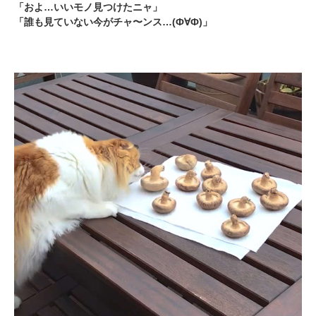
「およ…いいモノ見つけたニャ」
「誰も見ていない今がチャ〜ンス…(Ф∀Ф)」