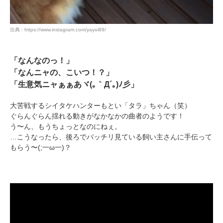
出典 : https://www.instagram.com/yayoi89/
「なんなのっ！」
「なんニャの、こいつ！？」
「生意気ニャぁぁあヾ(｡｀Д´｡)ﾉ彡」
大苦戦するシイタケハンターもとい「タラ」ちゃん（笑）
ぐらんぐらん揺れる動きがなかなかの曲者のようです！
う〜ん、もうちょっとなのにねぇ。
…こうなったら、後ろでバッチリ見ている飼い主さんに手伝って
もらう〜(;一ω一)？