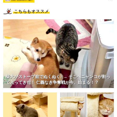
こちらもオススメ
柴犬がストーブ前でぬくぬく♪ → そこへニャンコが割っ
て入ってきた！ 仁義なき争奪戦が今、始まる！？