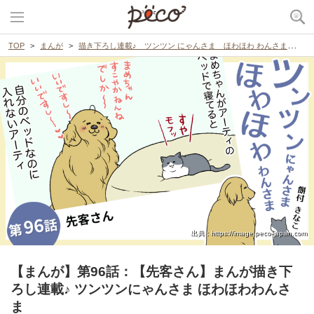
TOP
まんが
描き下ろし連載♪ ツンツン にゃんさま ほわほわ わんさま
【
出典 : https://image.peco-japan.com
【まんが】第96話：【先客さん】まんが描き下
ろし連載♪ ツンツンにゃんさま ほわほわわんさ
ま