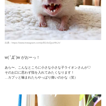
出典 : https://www.instagram.com/p/B14oQyuHhLh/
w( ﾟДﾟ)w がおーっ！
あら〜、こんなところに小さな小さな子ライオンさんが♡
そのお口に思わず指を入れてみたくなります！
…カプッと噛まれたらやっぱり痛いのかな（笑）