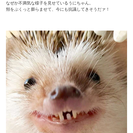
なぜか不満気な様子を見せているうにちゃん。
アプリで開く
頬をぷくっと膨らませて、今にも抗議してきそうだァ！
閉じる
pecodogs
pecocats
いぬ部をフォロー
ねこ部をフォロー
アプリをダウンロードする