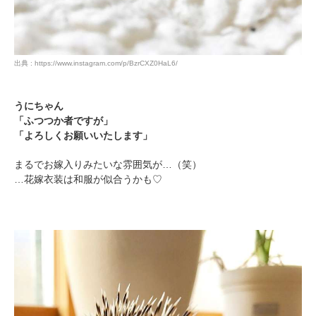
出典 : https://www.instagram.com/p/BzrCXZ0HaL6/
うにちゃん
「ふつつか者ですが」
「よろしくお願いいたします」
まるでお嫁入りみたいな雰囲気が…（笑）
…花嫁衣装は和服が似合うかも♡