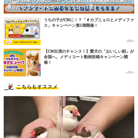
カート移動やお散歩がもっと快適に！愛犬・愛猫を夏の
暑さから守る「ひんやりアイテム」3選！
うちの子がCMに！？「＃カブニョロとメディファ
ス」キャンペーン第1弾開催！
<PR>
【CM出演のチャンス！】愛犬の「おいしい顔」が
全国へ。メディコート動画投稿キャンペーン開
催！
<PR>
こちらもオススメ