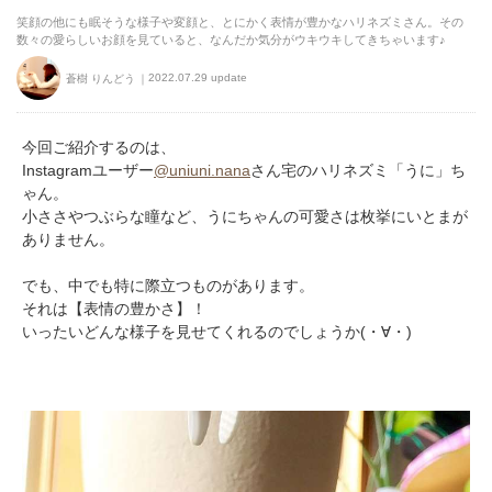
笑顔の他にも眠そうな様子や変顔と、とにかく表情が豊かなハリネズミさん。その
数々の愛らしいお顔を見ていると、なんだか気分がウキウキしてきちゃいます♪
2022.07.29 update
蒼樹 りんどう
今回ご紹介するのは、
Instagramユーザー
@uniuni.nana
さん宅のハリネズミ「うに」ち
ゃん。
小ささやつぶらな瞳など、うにちゃんの可愛さは枚挙にいとまが
ありません。
でも、中でも特に際立つものがあります。
それは【表情の豊かさ】！
いったいどんな様子を見せてくれるのでしょうか(・∀・)