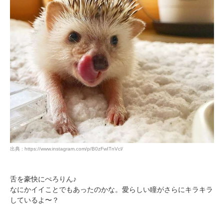
出典 : https://www.instagram.com/p/B0zFwITnVcl/
舌を豪快にぺろりん♪
なにかイイことでもあったのかな。愛らしい瞳がさらにキラキラ
しているよ〜？