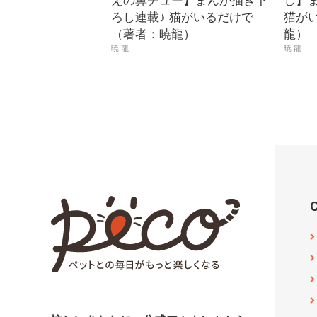
えの鼻チュー】まんが描き下
し】
ろし連載♪ 猫がいるだけで
猫が
（著者：暁龍）
龍）
暁 龍
暁 龍