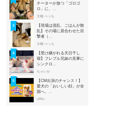
チーターが放つ「ゴロゴ
ロ」に、...
大橋 ぺっち
【現場は混乱、ごはんが散
3
乱】その場に居合わせた目
撃者（...
大橋 ぺっち
【受け継がれる天日干し
4
寝】フレブル兄妹の見事に
シンクロ...
ちゃいか
【CM出演のチャンス！】
5
愛犬の「おいしい顔」が全
国へ。...
<PR>