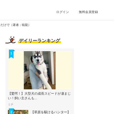
ログイン
無料会員登録
るだけで（著者：暁龍）
デイリーランキング
1
【驚愕！】大型犬の成長スピードが凄まじ
い！飼い主さんも...
ミチ
【草原を駆けるハンター】
2