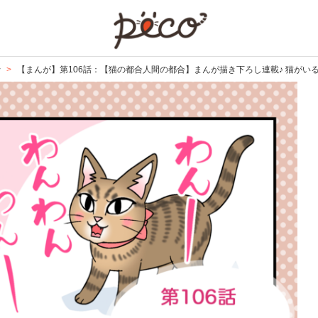
PECO
で
【まんが】第106話：【猫の都合人間の都合】まんが描き下ろし連載♪ 猫がい