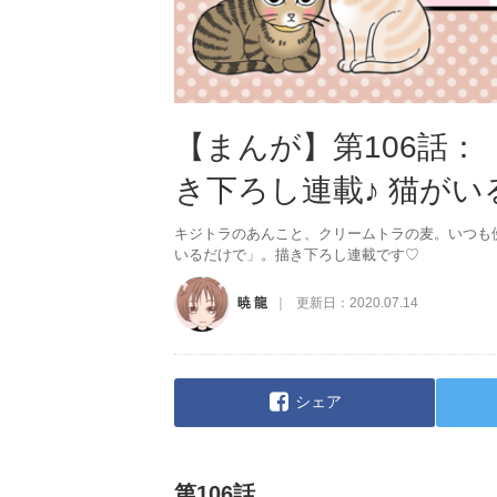
【まんが】第106話
き下ろし連載♪ 猫が
キジトラのあんこと、クリームトラの麦。いつも
いるだけで」。描き下ろし連載です♡
暁 龍
更新日：
2020.07.14
シェア
第106話