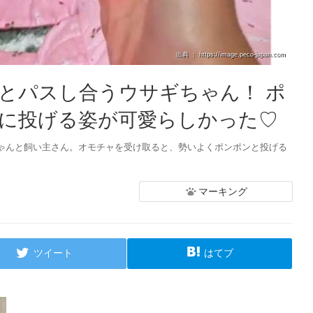
出典 ： https://image.peco-japan.com
とパスし合うウサギちゃん！ ポ
に投げる姿が可愛らしかった♡
ゃんと飼い主さん。オモチャを受け取ると、勢いよくポンポンと投げる
マーキング
ツイート
はてブ