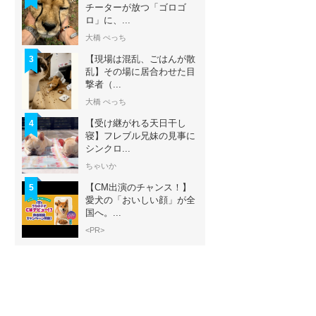
チーターが放つ「ゴロゴ
ロ」に、...
大橋 ぺっち
【現場は混乱、ごはんが散
3
乱】その場に居合わせた目
撃者（...
大橋 ぺっち
【受け継がれる天日干し
4
寝】フレブル兄妹の見事に
シンクロ...
ちゃいか
【CM出演のチャンス！】
5
愛犬の「おいしい顔」が全
国へ。...
<PR>