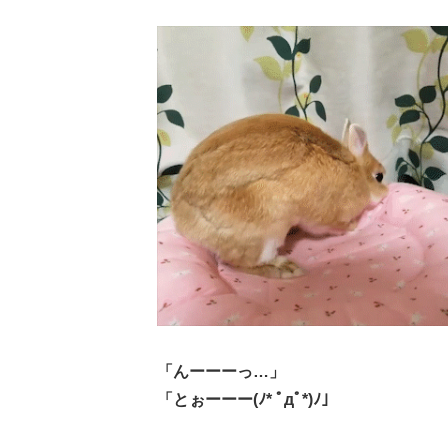
「んーーーっ…」
「とぉーーー(ﾉ* ﾟдﾟ*)ﾉ」