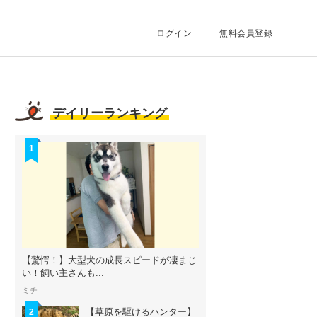
ログイン
無料会員登録
デイリーランキング
1
【驚愕！】大型犬の成長スピードが凄まじ
い！飼い主さんも...
ミチ
【草原を駆けるハンター】
2