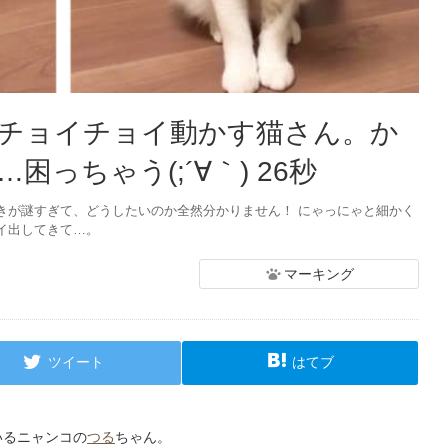
チョイチョイ動かす猫さん。か
っちゃう(;´∀｀) 26秒
きが謎すぎて、どうしたいのか全然分かりません！ にゃっにゃと細かく
イ出してきて…。
マーキング
ツイート
はてブ
いるニャンコの
つる
ちゃん。