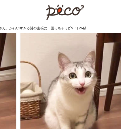
PECO
。かわいすぎる謎の主張に…困っちゃう(;´∀｀) 26秒