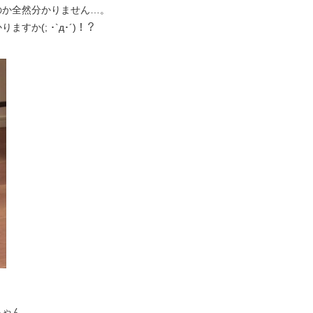
のか全然分かりません…。
か(; ･`д･´)！？
ちゃん。