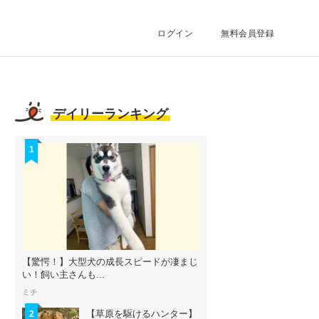
ログイン
無料会員登録
デイリーランキング
1
【驚愕！】大型犬の成長スピードが凄まじ
い！飼い主さんも...
ミチ
【草原を駆けるハンター】
2