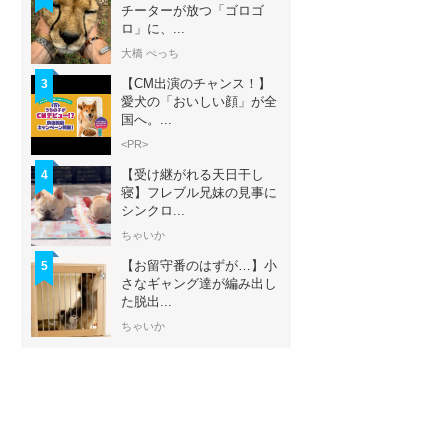
チーターが放つ「ゴロゴ
ロ」に、...
大橋 ぺっち
【CM出演のチャンス！】
3
愛犬の「おいしい顔」が全
国へ。...
<PR>
【受け継がれる天日干し
4
寝】フレブル兄妹の見事に
シンクロ...
ちゃいか
【お留守番のはずが…】小
5
さなギャング達が編み出し
た脱出...
ちゃいか