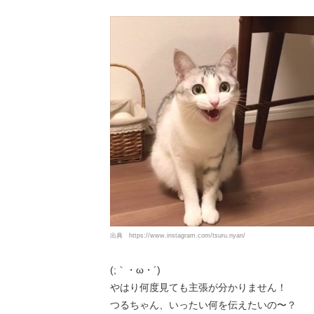
出典
https://www.instagram.com/tsuru.nyan/
(;｀・ω・´)
やはり何度見ても主張が分かりません！
つるちゃん、いったい何を伝えたいの〜？