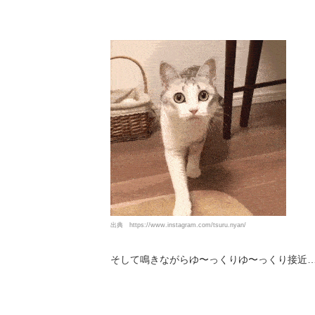
出典
https://www.instagram.com/tsuru.nyan/
そして鳴きながらゆ〜っくりゆ〜っくり接近