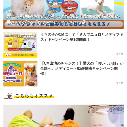
<PR>
カート移動やお散歩がもっと快適に！愛犬・愛猫を夏の
暑さから守る「ひんやりアイテム」3選！
うちの子がCMに！？「＃カブニョロとメディファ
ス」キャンペーン第1弾開催！
<PR>
【CM出演のチャンス！】愛犬の「おいしい顔」が
全国へ。メディコート動画投稿キャンペーン開
催！
<PR>
こちらもオススメ