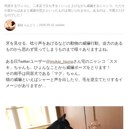
同居するワンコに、二本足で立ち手をくいっと上げながら威嚇するニャンコ。ただそ
の姿からはあまり威厳や恐さといったものは感じられません。あるのは…可愛さだけ
なのでした！
2026.05.22 update
蒼樹 りんどう
牙を見せる、唸り声をあげるなどの動物の威嚇行動。迫力のある
ものから思わず笑ってしまうものまで様々ありますよね。
ある日Twitterユーザー
@inukai_tsuna
さん宅のニャンコ「スス
キ」ちゃんも、ひょんなことから威嚇ポーズをとります！
その相手は同居犬である「マグ」ちゃん。
猫の威嚇といえばシャーと声を出したり、毛を逆立てたりするイ
メージがありますが…