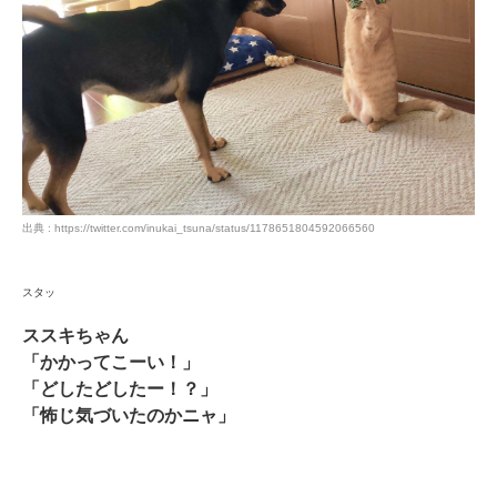
出典 : https://twitter.com/inukai_tsuna/status/1178651804592066560
スタッ
ススキちゃん
「かかってこーい！」
「どしたどしたー！？」
「怖じ気づいたのかニャ」