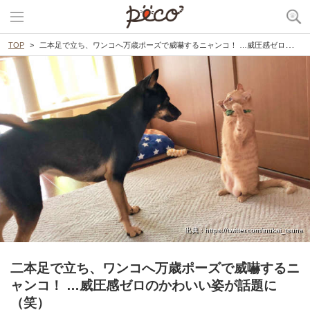
TOP
二本足で立ち、ワンコへ万歳ポーズで威嚇するニャンコ！ …威圧感ゼロのかわいい姿が話題に（笑）
出典 : https://twitter.com/inukai_tsuna
二本足で立ち、ワンコへ万歳ポーズで威嚇するニ
ャンコ！ …威圧感ゼロのかわいい姿が話題に
（笑）