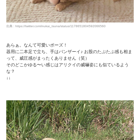
出典 : https://twitter.com/inukai_tsuna/status/1178651804592066560
あらぁ。なんて可愛いポーズ！
器用に二本足で立ち、手はバンザーイ♪ お股のたぷたぷ感も相ま
って、威圧感がまったくありません（笑）
そのどこかゆる〜い感じはアリクイの威嚇姿にも似ているよう
な？
↓↓