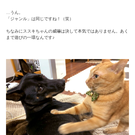
アプリで開く
…うん。
「ジャンル」は同じですね！（笑）
閉じる
ちなみにススキちゃんの威嚇は決して本気ではありません。あく
まで遊びの一環なんです♪
pecodogs
pecocats
いぬ部をフォロー
ねこ部をフォロー
アプリをダウンロードする