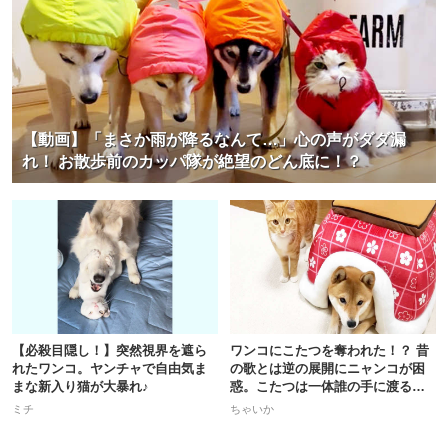
【動画】「まさか雨が降るなんて…」心の声がダダ漏
れ！ お散歩前のカッパ隊が絶望のどん底に！？
【必殺目隠し！】突然視界を遮ら
ワンコにこたつを奪われた！？ 昔
れたワンコ。ヤンチャで自由気ま
の歌とは逆の展開にニャンコが困
まな新入り猫が大暴れ♪
惑。こたつは一体誰の手に渡るの
か♪
ミチ
ちゃいか