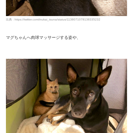
出典 : https://twitter.com/inukai_tsuna/status/1138071078138335232
マグちゃんへ肉球マッサージする姿や、