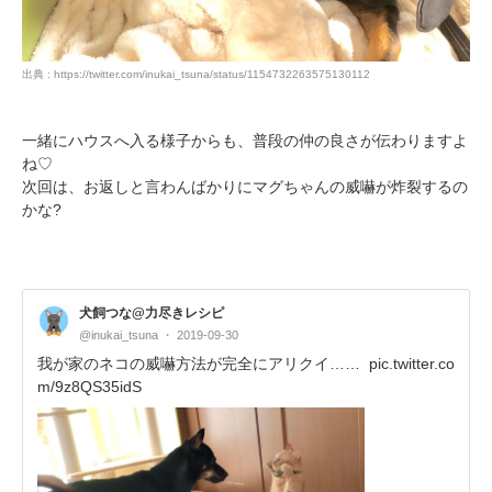
出典 : https://twitter.com/inukai_tsuna/status/1154732263575130112
一緒にハウスへ入る様子からも、普段の仲の良さが伝わりますよ
ね♡
次回は、お返しと言わんばかりにマグちゃんの威嚇が炸裂するの
かな?
犬飼つな@力尽きレシピ
@inukai_tsuna
2019-09-30
我が家のネコの威嚇方法が完全にアリクイ……
pic.twitter.co
m/9z8QS35idS