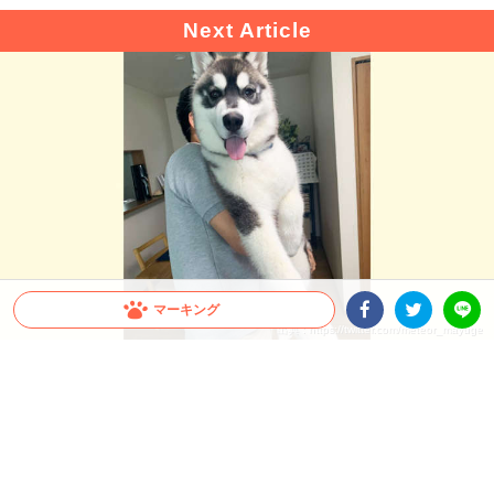
マーキング
出典 : https://twitter.com/meteor_mayuge
Facebookシェア
Twitterシェア
LINE
【驚愕！】大型犬の成長スピードが凄まじい！飼
い主さんも思わず…「これが5ヶ月の子犬ちゃん
ですか」
すぐに抱っこしていた頃が懐かしくなってしまうほど、大型犬の成長スピードは速い