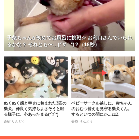
子柴ちゃんが初めてお風呂に挑戦☆ お利口さんでいられ
るかな？ それとも〜…(*´∀｀*)？（18秒）
ぬくぬく感と幸せに包まれた3匹の
ベビーサークル越しに、赤ちゃん
柴犬。仲良く気持ちよさそうと眠
のおむつ替えを見守る柴犬くん。
る様子に、心あったまる(*´ｪ`*)
するといつの間にか…zzZ
蒼樹 りんどう
蒼樹 りんどう