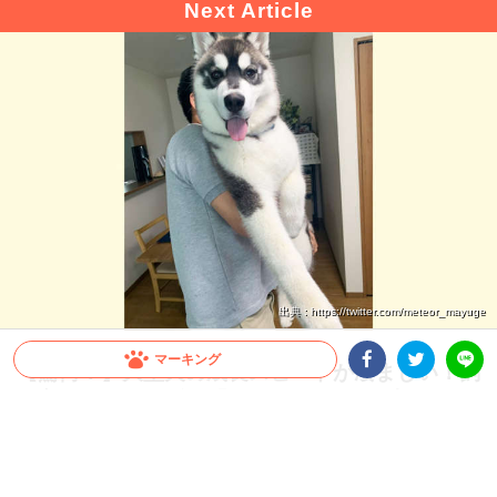
出典 : https://twitter.com/meteor_mayuge
マーキング
【驚愕！】大型犬の成長スピードが凄まじい！飼
い主さんも思わず…「これが5ヶ月の子犬ちゃん
Facebookシェア
Twitterシェア
LINE
ですか」
すぐに抱っこしていた頃が懐かしくなってしまうほど、大型犬の成長スピードは速い
もの。今回は、飼い主さんも驚いたシベリアンハスキーさんの生後1ヶ月から5ヶ月
の成長をご覧ください♪