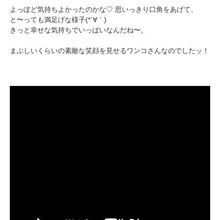
pecodogs
pecocats
よっぽど気持ちよかったのかな♡ 思いっきり口角をあげて、
いぬ部をフォロー
ねこ部をフォロー
と〜っても満足げな様子(*´∀｀)
きっと幸せな気持ちでいっぱいなんだね〜。
まぶしいくらいの素敵な笑顔を見せるワンコさんなのでしたッ！
アプリをダウンロードする