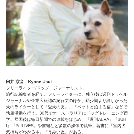
臼井 京音 Kyone Usui
フリーライター/ドッグ・ジャーナリスト。
旅行誌編集者を経て、フリーライターに。独立後は週刊トラベル
ジャーナルや企業広報誌の紀行文のほか、幼少期より詳しかった
犬のライターとして『愛犬の友』、『ペットと泊まる宿』などで
執筆活動を行う。30代でオーストラリアにドッグトレーニング留
学。帰国後は毎日新聞での連載をはじめ、『週刊AERA』『BUH
I』『PetLIVES』や書籍など多数の媒体で執筆。著書に『室内犬
気持ちがわかる本』『うみいぬ』がある。