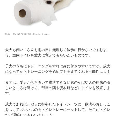
pecodogs
pecocats
出典 : 153617210/ Shutterstock.com
いぬ部をフォロー
ねこ部をフォロー
愛犬も飼い主さんも雨の日に無理して散歩に行かないですむよ
う、室内トイレを愛犬に覚えてもらいたいものです。
アプリをダウンロードする
子犬のうちにトレーニングをすれば身に付きやすいですが、成犬
になってからトレーニングを始めても覚えてくれる可能性は大！
まずは、愛犬が落ち着いて排泄できない窓のそばや人の往来の激
しいところは避けて、部屋の隅や脱衣所などにトイレを設置しま
す。
成犬であれば、散歩に持参したトイレシーツに、数滴のおしっこ
をつけておいたものをトイレトレーにセットして、そこがトイレ
だと理解してもらいましょう。