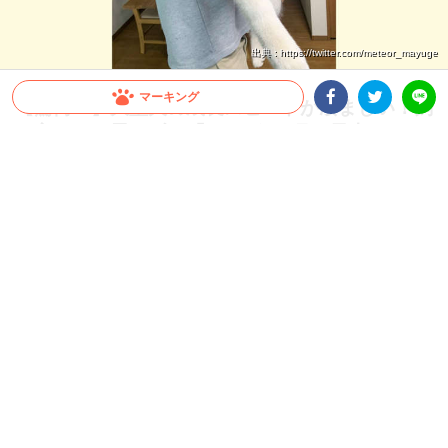
出典 : https://twitter.com/meteor_mayuge
マーキング
【驚愕！】大型犬の成長スピードが凄まじい！飼
い主さんも思わず…「これが5ヶ月の子犬ちゃん
Facebookシェア
Twitterシェア
LINE
ですか」
すぐに抱っこしていた頃が懐かしくなってしまうほど、大型犬の成長スピードは速い
もの。今回は、飼い主さんも驚いたシベリアンハスキーさんの生後1ヶ月から5ヶ月
の成長をご覧ください♪
2026.07.22 update
ミチ
“子犬” とは？？