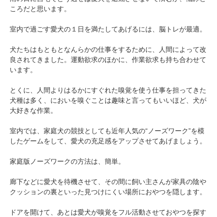
ころだと思います。
室内で過ごす愛犬の１日を満たしてあげるには、脳トレが最適。
犬たちはもともとなんらかの仕事をするために、人間によって改
良されてきました。運動欲求のほかに、作業欲求も持ち合わせて
います。
とくに、人間よりはるかにすぐれた嗅覚を使う仕事を担ってきた
犬種は多く、においを嗅ぐことは趣味と言ってもいいほど、犬が
大好きな作業。
室内では、家庭犬の競技としても近年人気の“ノーズワーク”を模
したゲームをして、愛犬の充足感をアップさせてあげましょう。
家庭版ノーズワークの方法は、簡単。
廊下などに愛犬を待機させて、その間に飼い主さんが家具の陰や
クッションの裏といった見つけにくい場所におやつを隠します。
ドアを開けて、あとは愛犬が嗅覚をフル活動させておやつを探す