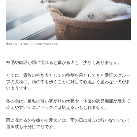
出典 : 430478092/ Shutterstock.com
被毛や肉球が雨に濡れると嫌がる犬も、少なくありません。
とくに、貴族の抱き犬としての役割を果たしてきた愛玩犬グルー
プの犬種に、雨の中を歩くことに対して心地よく思わない犬が多
いようです。
冬の雨は、被毛の薄い寒がりの犬種や、体温の調節機能が衰えて
冷えやすいシニアドッグには堪えるかもしれません。
雨に濡れるのを嫌がる愛犬とは、雨の日は散歩に行かないという
選択肢も十分にアリです。