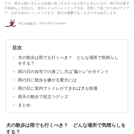
ても、愛犬も飼い主さんも快適に過ごせるすべを心得ておきたいもの。雨の日の愛犬
の気晴らし方法から、室内トイレのトレーニング方法、充実して過ごすためのアイデ
ア、おすすめのレイングッズまで、雨天が憂鬱でなくなるワザを紹介します。
2024.09.13 update
PECO編集部
目次
犬の散歩は雨でも行くべき？ どんな場所で気晴らし
をする？
雨の日の自宅での過ごし方は“脳トレ”がポイント
雨の日に散歩を嫌がる愛犬には
雨の日に室内でトイレができれば犬も快適
雨天の散歩で役立つグッズ
まとめ
犬の散歩は雨でも行くべき？ どんな場所で気晴らしを
する？