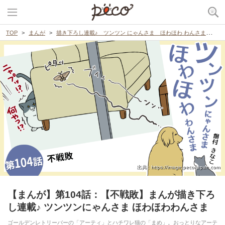
TOP
まんが
描き下ろし連載♪ ツンツン にゃんさま ほわほわ わんさま
【
出典 : https://image.peco-japan.com
【まんが】第104話：【不戦敗】まんが描き下ろ
し連載♪ ツンツンにゃんさま ほわほわわんさま
ゴールデンレトリーバーの「アーティ」とハチワレ猫の「まめ」。おっとりなアーテ