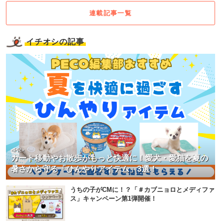
連載記事一覧
イチオシの記事
<PR>
カート移動やお散歩がもっと快適に！愛犬・愛猫を夏の
暑さから守る「ひんやりアイテム」3選！
うちの子がCMに！？「＃カブニョロとメディファ
ス」キャンペーン第1弾開催！