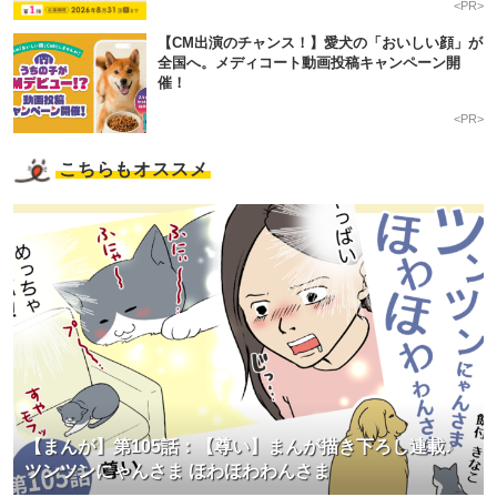
<PR>
【CM出演のチャンス！】愛犬の「おいしい顔」が
全国へ。メディコート動画投稿キャンペーン開
催！
<PR>
こちらもオススメ
【まんが】第105話：【尊い】まんが描き下ろし連載♪
ツンツンにゃんさま ほわほわわんさま