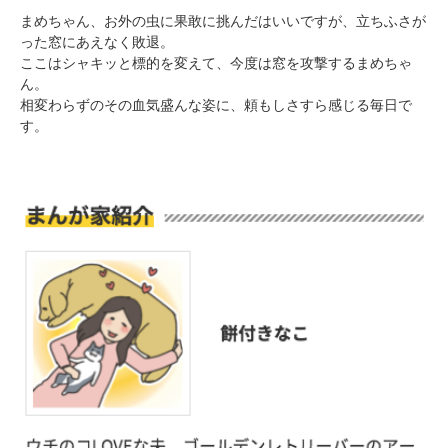
まめちゃん、お外の虫に果敢に挑んだはいいですが、立ちふさが
った窓にあえなく敗退。
ここはシャキッと標的を変えて、今度は窓を攻撃するまめちゃ
ん。
相変わらずのその血気盛んな姿に、頼もしさすら感じる毎日で
PECOアプリをダウンロード済みの方
す。
アプリで開く
閉じる
pecodogs
pecocats
いぬ部をフォロー
ねこ部をフォロー
アプリをダウンロードする