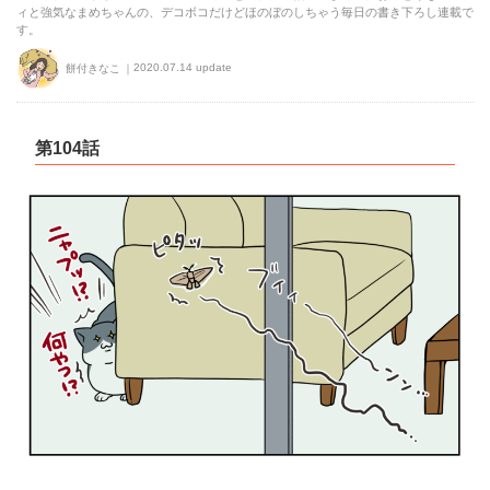
ィと強気なまめちゃんの、デコボコだけどほのぼのしちゃう毎日の書き下ろし連載で
す。
2020.07.14 update
餅付きなこ
第104話