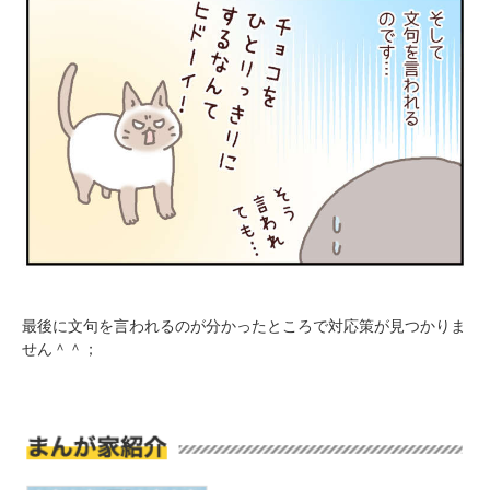
PECOアプリをダウンロード済みの方
アプリで開く
閉じる
最後に文句を言われるのが分かったところで対応策が見つかりま
せん＾＾；
pecodogs
pecocats
いぬ部をフォロー
ねこ部をフォロー