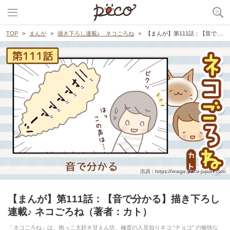
TOP
まんが
描き下ろし連載♪ ネコごろね
【まんが】第111話：【音で分かる】描き下ろし連載♪ ネコごろね（著者：カト）
出典 : https://image.peco-japan.com
【まんが】第111話：【音で分かる】描き下ろし
連載♪ ネコごろね（著者：カト）
「ネコごろね」は、抱っこ大好き甘えん坊、極度の人見知りネコ “チョコ” の愉快な