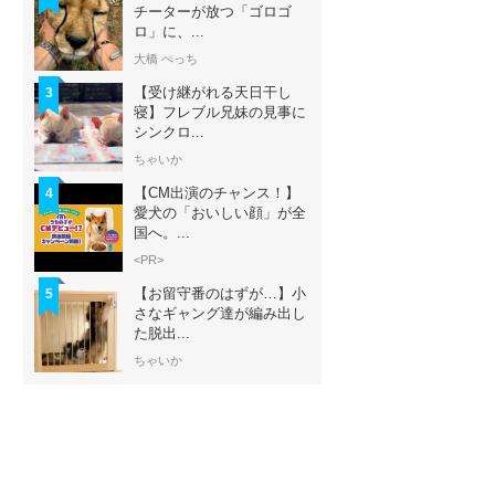
チーターが放つ「ゴロゴ
ロ」に、...
大橋 ぺっち
【受け継がれる天日干し
3
寝】フレブル兄妹の見事に
シンクロ...
ちゃいか
【CM出演のチャンス！】
4
愛犬の「おいしい顔」が全
国へ。...
<PR>
【お留守番のはずが…】小
5
さなギャング達が編み出し
た脱出...
ちゃいか