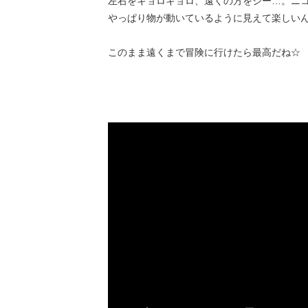
左右をキョロキョロ、遠くの方をジー…。ニ
やっぱり物が動いているように見えて楽しいん
このまま遠くまで冒険に行けたら最高だね☆