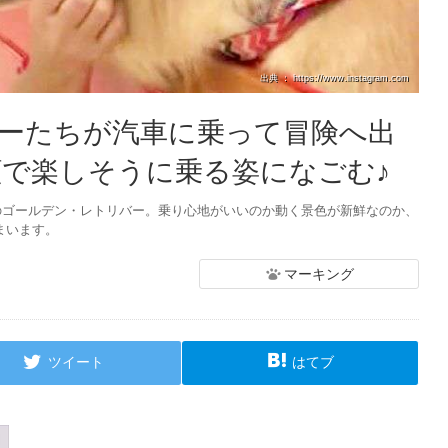
出典 ： https://www.instagram.com
ーたちが汽車に乗って冒険へ出
顔で楽しそうに乗る姿になごむ♪
のゴールデン・レトリバー。乗り心地がいいのか動く景色が新鮮なのか、
まいます。
マーキング
ツイート
はてブ