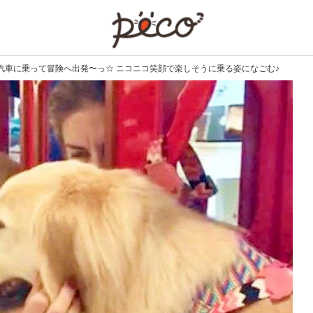
PECO
汽車に乗って冒険へ出発〜っ☆ ニコニコ笑顔で楽しそうに乗る姿になごむ♪