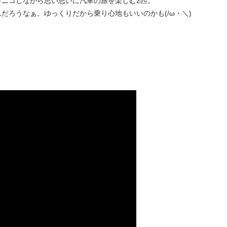
コニコしながら思い思いに汽車の旅を楽しむ2匹。
だろうなぁ。ゆっくりだから乗り心地もいいのかも(/ω・＼)