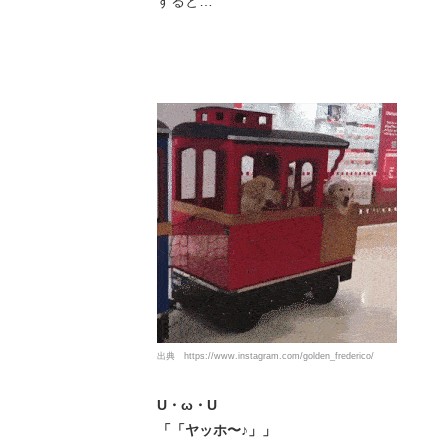
すると…
出典
https://www.instagram.com/golden_frederico/
U・ω・U
「「ヤッホ〜♪」」