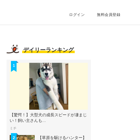
ログイン
無料会員登録
デイリーランキング
1
【驚愕！】大型犬の成長スピードが凄まじ
い！飼い主さんも...
ミチ
【草原を駆けるハンター】
2