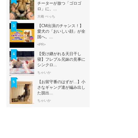
チーターが放つ「ゴロゴ
ロ」に、...
大橋 ぺっち
【CM出演のチャンス！】
3
愛犬の「おいしい顔」が全
国へ。...
<PR>
【受け継がれる天日干し
4
寝】フレブル兄妹の見事に
シンクロ...
ちゃいか
【お留守番のはずが…】小
5
さなギャング達が編み出し
た脱出...
ちゃいか