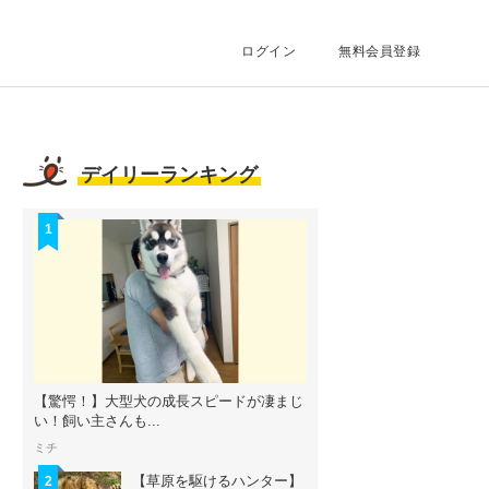
ログイン
無料会員登録
デイリーランキング
1
【驚愕！】大型犬の成長スピードが凄まじ
い！飼い主さんも...
ミチ
【草原を駆けるハンター】
2