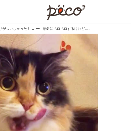
PECO
リがついちゃった！ → 一生懸命にペロペロするけれど…。